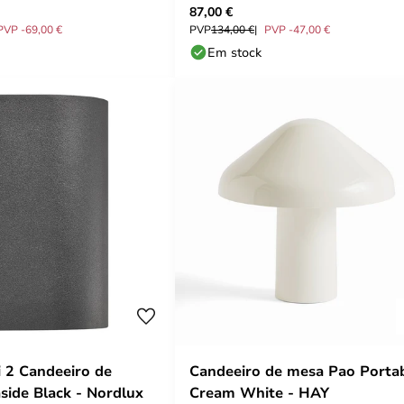
87,00 €
Nordlux
PVP -69,00 €
PVP
134,00 €
PVP -47,00 €
Em stock
 2 Candeeiro de
Candeeiro de mesa Pao Portab
side Black - Nordlux
Cream White - HAY