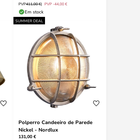
PVP
411,00 €
PVP -44,00 €
Em stock
SUMMER DEAL
Polperro Candeeiro de Parede
Nickel - Nordlux
131,00 €