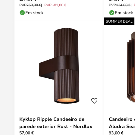
PVP
258,00 €
PVP -81,00 €
PVP
134,00 €
Em stock
Em stock
SUMMER DEAL
Kyklop Ripple Candeeiro de
Candeeiro 
parede exterior Rust - Nordlux
Aludra Sea
57,00 €
93,00 €
Nordlux