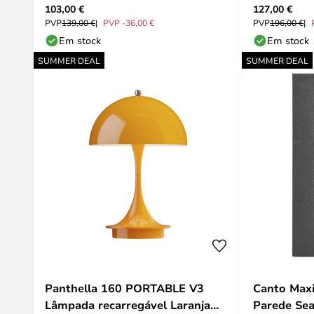
103,00 €
127,00 €
Arcchio
PVP
139,00 €
PVP -36,00 €
PVP
196,00 €
Em stock
Em stock
SUMMER DEAL
SUMMER DEAL
Panthella 160 PORTABLE V3
Canto Maxi
Lâmpada recarregável Laranja
Parede Sea