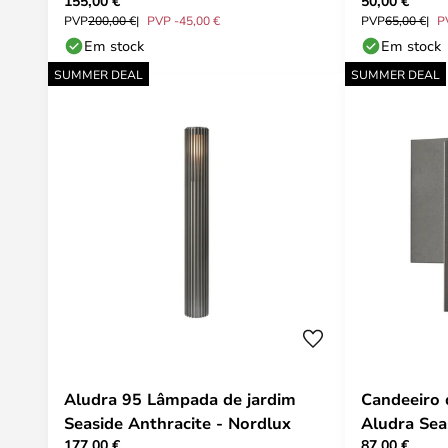
155,00 €
50,00 €
Branco - Louis Poulsen
Lucande
PVP
200,00 €
PVP -45,00 €
PVP
65,00 €
P
Em stock
Em stock
SUMMER DEAL
SUMMER DEAL
Aludra 95 Lâmpada de jardim
Candeeiro 
Seaside Anthracite - Nordlux
Aludra Sea
177,00 €
87,00 €
Nordlux