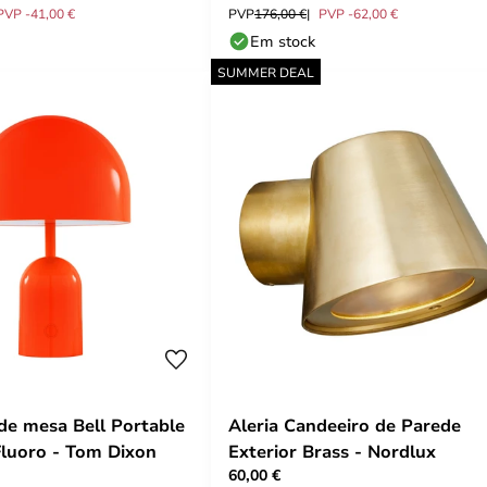
PVP -41,00 €
PVP
176,00 €
PVP -62,00 €
Em stock
SUMMER DEAL
de mesa Bell Portable
Aleria Candeeiro de Parede
luoro - Tom Dixon
Exterior Brass - Nordlux
60,00 €