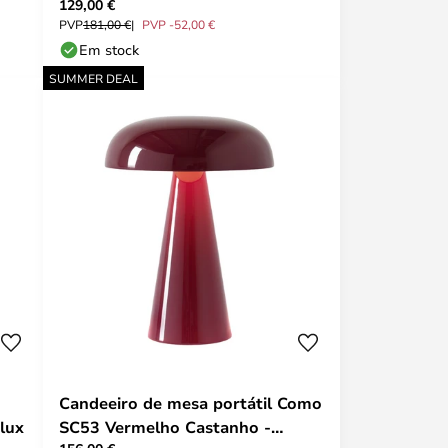
129,00 €
castanho, 2
PVP
181,00 €
PVP -52,00 €
Em stock
SUMMER DEAL
Candeeiro de mesa portátil Como
lux
SC53 Vermelho Castanho -