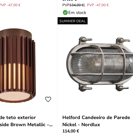
PVP -47,00 €
PVP
134,00 €
PVP -47,00 €
Em stock
SUMMER DEAL
de teto exterior
Helford Candeeiro de Parede
side Brown Metallic -
Nickel - Nordlux
114,00 €