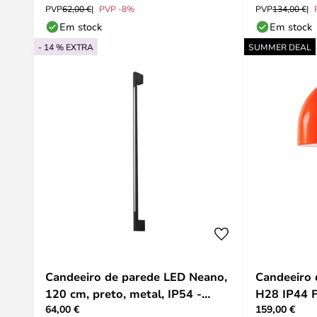
PVP
62,00 €
PVP -8%
PVP
134,00 €
Em stock
Em stock
- 14 % EXTRA
SUMMER DEAL
Candeeiro de parede LED Neano,
Candeeiro 
120 cm, preto, metal, IP54 -
H28 IP44 F
64,00 €
159,00 €
Lindby