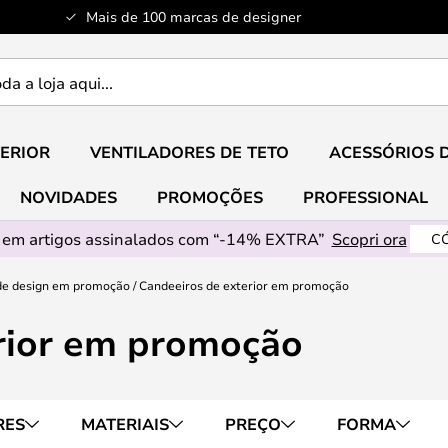
Mais de 100 marcas de designer
ERIOR
VENTILADORES DE TETO
ACESSÓRIOS 
NOVIDADES
PROMOÇÕES
PROFESSIONAL
em artigos assinalados com “-14% EXTRA”
Scopri ora
CÓ
de design em promoção
Candeeiros de exterior em promoção
rior em promoção
RES
MATERIAIS
PREÇO
FORMA