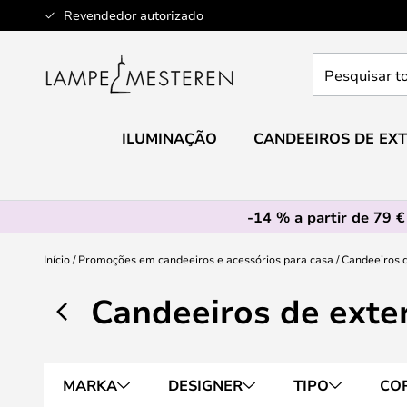
Ir
Revendedor autorizado
para
o
Pesquisar
Conteúdo
toda
a
loja
ILUMINAÇÃO
CANDEEIROS DE EXT
aqui...
-14 % a partir de 79 €
Início
Promoções em candeeiros e acessórios para casa
Candeeiros 
Candeeiros de exte
MARKA
DESIGNER
TIPO
CO