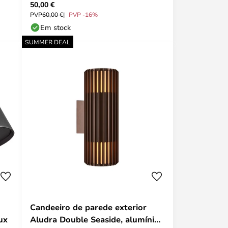
50,00 €
Lucande
PVP
60,00 €
PVP -16%
Em stock
SUMMER DEAL
Candeeiro de parede exterior
ux
Aludra Double Seaside, alumínio,