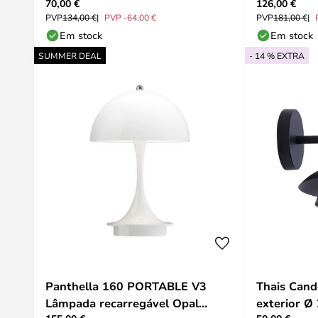
70,00 €
126,00 €
Lucande
lâmpadas -
PVP
134,00 €
PVP -64,00 €
PVP
181,00 €
Em stock
Em stock
SUMMER DEAL
- 14 % EXTRA
Panthella 160 PORTABLE V3
Thais Cand
Lâmpada recarregável Opal
exterior Ø