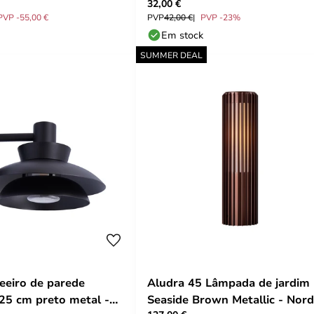
32,00 €
 Nordlux
PVP -55,00 €
PVP
42,00 €
PVP -23%
Em stock
SUMMER DEAL
eeiro de parede
Aludra 45 Lâmpada de jardim
 25 cm preto metal -
Seaside Brown Metallic - Nord