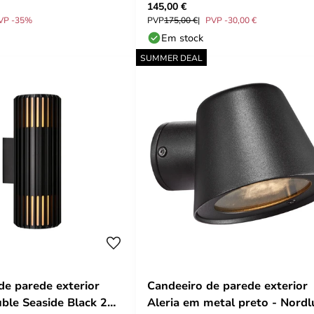
145,00 €
VP -35%
PVP
175,00 €
PVP -30,00 €
Em stock
SUMMER DEAL
de parede exterior
Candeeiro de parede exterior
ble Seaside Black 2
Aleria em metal preto - Nordl