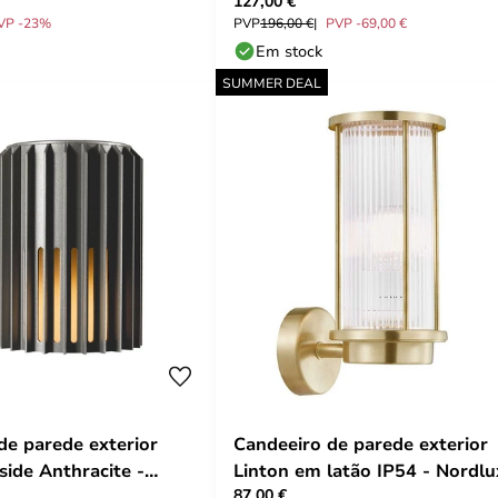
127,00 €
VP -23%
PVP
196,00 €
PVP -69,00 €
Em stock
SUMMER DEAL
de parede exterior
Candeeiro de parede exterior
side Anthracite -
Linton em latão IP54 - Nordlu
87,00 €