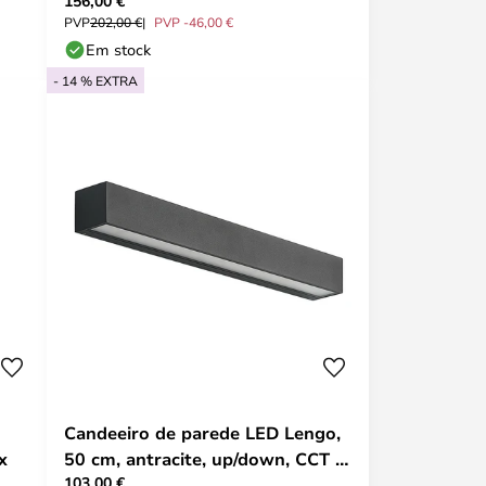
156,00 €
&Tradition
PVP
202,00 €
PVP -46,00 €
Em stock
- 14 % EXTRA
Candeeiro de parede LED Lengo,
x
50 cm, antracite, up/down, CCT -
103,00 €
Arcchio