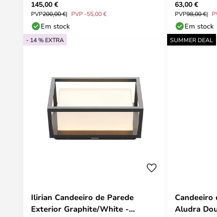
145,00 €
63,00 €
opaco - Louis Poulsen
PVP
200,00 €
PVP -55,00 €
PVP
98,00 €
P
Em stock
Em stock
- 14 % EXTRA
SUMMER DEAL
Ilirian Candeeiro de Parede
Candeeiro 
Exterior Graphite/White -
Aludra Dou