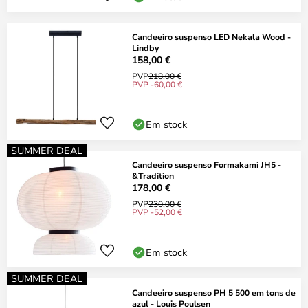
Candeeiro suspenso LED Nekala Wood -
Lindby
158,00 €
PVP
218,00 €
PVP -60,00 €
Em stock
SUMMER DEAL
Candeeiro suspenso Formakami JH5 -
&Tradition
178,00 €
PVP
230,00 €
PVP -52,00 €
Em stock
SUMMER DEAL
Candeeiro suspenso PH 5 500 em tons de
azul - Louis Poulsen