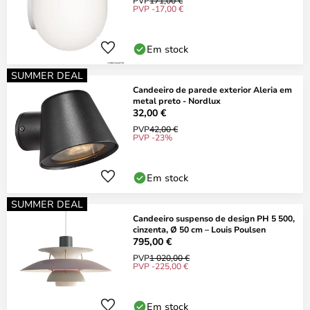
PVP -17,00 €
Em stock
SUMMER DEAL
Candeeiro de parede exterior Aleria em
metal preto - Nordlux
32,00 €
PVP
42,00 €
PVP -23%
Em stock
SUMMER DEAL
Candeeiro suspenso de design PH 5 500,
cinzenta, Ø 50 cm – Louis Poulsen
795,00 €
PVP
1 020,00 €
PVP -225,00 €
Em stock