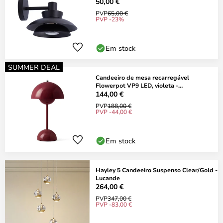
50,00 €
PVP
65,00 €
PVP -23%
Em stock
SUMMER DEAL
Candeeiro de mesa recarregável
Flowerpot VP9 LED, violeta -
&TRADITION
144,00 €
PVP
188,00 €
PVP -44,00 €
Em stock
Hayley 5 Candeeiro Suspenso Clear/Gold -
Lucande
264,00 €
PVP
347,00 €
PVP -83,00 €