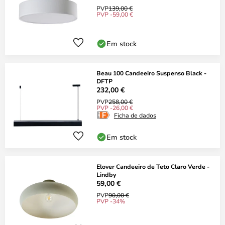
PVP
139,00 €
PVP -59,00 €
Em stock
Beau 100 Candeeiro Suspenso Black -
DFTP
232,00 €
PVP
258,00 €
PVP -26,00 €
Ficha de dados
Em stock
Elover Candeeiro de Teto Claro Verde -
Lindby
59,00 €
PVP
90,00 €
PVP -34%