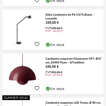
Em stock
Silka Candeeiro de Pé H173 Black -
Lucande
159,00 €
PVP
199,00 €
PVP -40,00 €
Em stock
Candeeiro suspenso Flowerpot VP7, Ø37
cm, DARK Plum – &Tradition
345,00 €
PVP
392,00 €
PVP -47,00 €
Em stock
SUMMER DEAL
Candeeiro suspenso LED Tense, Ø 90 cm,