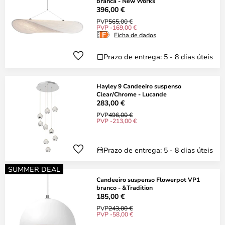
branca - New Works
396,00 €
PVP
565,00 €
PVP -169,00 €
Ficha de dados
Prazo de entrega: 5 - 8 dias úteis
Hayley 9 Candeeiro suspenso
Clear/Chrome - Lucande
283,00 €
PVP
496,00 €
PVP -213,00 €
Prazo de entrega: 5 - 8 dias úteis
SUMMER DEAL
Candeeiro suspenso Flowerpot VP1
branco - &Tradition
185,00 €
PVP
243,00 €
PVP -58,00 €