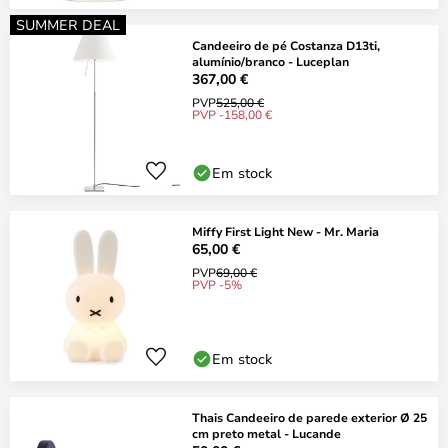
SUMMER DEAL
Candeeiro de pé Costanza D13ti,
alumínio/branco - Luceplan
367,00 €
PVP
525,00 €
PVP -158,00 €
Em stock
Miffy First Light New - Mr. Maria
65,00 €
PVP
69,00 €
PVP -5%
Em stock
Thais Candeeiro de parede exterior Ø 25
cm preto metal - Lucande