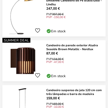
Emilienne Candeeiro de Pé Black/Gold -
Lindby
247,00 €
PVP
397,00 €
PVP -150,00 €
Em stock
SUMMER DEAL
Candeeiro de parede exterior Aludra
Seaside Brown Metallic - Nordlux
87,00 €
PVP
134,00 €
PVP -47,00 €
Em stock
Candeeiro suspenso de juta 120 cm com
três lâmpadas e barra de madeira
159,00 €
PVP
169,00 €
PVP -10,00 €