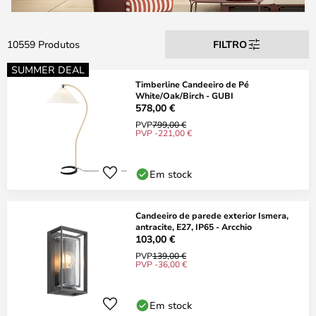
10559 Produtos
FILTRO
SUMMER DEAL
Timberline Candeeiro de Pé
White/Oak/Birch - GUBI
578,00 €
PVP
799,00 €
PVP -221,00 €
Em stock
Candeeiro de parede exterior Ismera,
antracite, E27, IP65 - Arcchio
103,00 €
PVP
139,00 €
PVP -36,00 €
Em stock