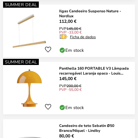
SUMMER DEAL
Ilgas Candeeiro Suspenso Nature -
Nordlux
112,00 €
PVP
145,00 €
PVP -33,00 €
Ficha de dados
Em stock
SUMMER DEAL
Panthella 160 PORTABLE V3 Lâmpada
recarregável Laranja opaco - Louis
Poulsen
145,00 €
PVP
200,00 €
PVP -55,00 €
Em stock
Candeeiro de teto Sebatin Ø50
Branco/Níquel - Lindby
80,00 €