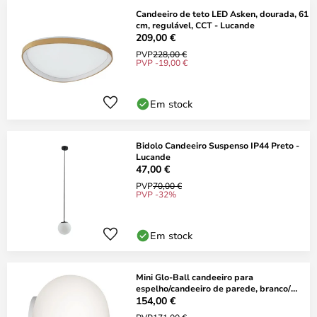
Candeeiro de teto LED Asken, dourada, 61
cm, regulável, CCT - Lucande
209,00 €
PVP
228,00 €
PVP -19,00 €
Em stock
Bidolo Candeeiro Suspenso IP44 Preto -
Lucande
47,00 €
PVP
70,00 €
PVP -32%
Em stock
Mini Glo-Ball candeeiro para
espelho/candeeiro de parede, branco/
ópico - FLOS
154,00 €
PVP
171,00 €