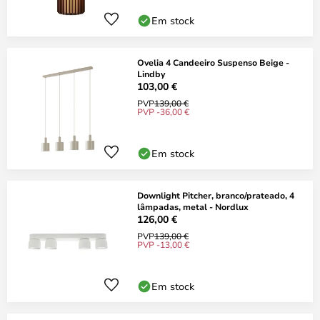
Em stock
Ovelia 4 Candeeiro Suspenso Beige -
Lindby
103,00 €
PVP
139,00 €
PVP -36,00 €
Em stock
Downlight Pitcher, branco/prateado, 4
lâmpadas, metal - Nordlux
126,00 €
PVP
139,00 €
PVP -13,00 €
Em stock