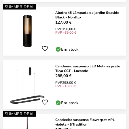
SUMMER DEAL
Aludra 45 Lâmpada de jardim Seaside
Black - Nordlux
127,00 €
PVP
196,00 €
PVP -69,00 €
Em stock
Candeeiro suspenso LED Melinay preto
Tuya CCT - Lucande
288,00 €
PVP
298,00 €
PVP -10,00 €
Em stock
SUMMER DEAL
Candeeiro suspenso Flowerpot VP1
violeta - &Tradition