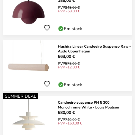
185,00 €
PVP
243,00 €
PVP -58,00 €
Em stock
Hashira Linear Candeeiro Suspenso Raw -
Audo Copenhagen
563,00 €
PVP
575,00 €
PVP -12,00 €
Em stock
SUMMER DEAL
Candeeiro suspenso PH 5 300
Monochrome White - Louis Poulsen
580,00 €
PVP
740,00 €
PVP -160,00 €