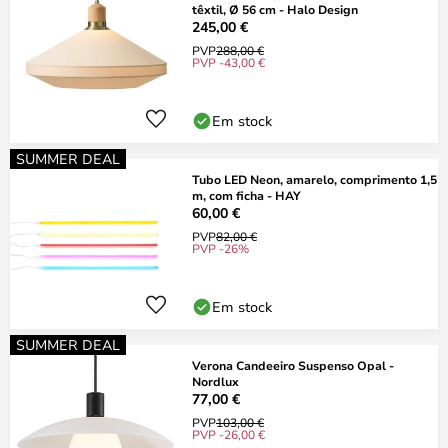
têxtil, Ø 56 cm - Halo Design
245,00 €
PVP
288,00 €
PVP -43,00 €
Em stock
SUMMER DEAL
Tubo LED Neon, amarelo, comprimento 1,5
m, com ficha - HAY
60,00 €
PVP
82,00 €
PVP -26%
Em stock
SUMMER DEAL
Verona Candeeiro Suspenso Opal -
Nordlux
77,00 €
PVP
103,00 €
PVP -26,00 €