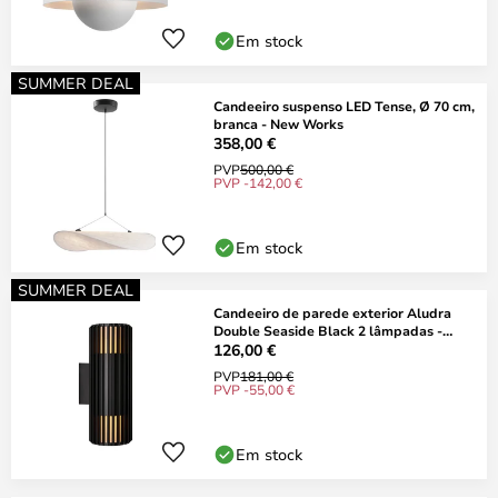
Em stock
SUMMER DEAL
Candeeiro suspenso LED Tense, Ø 70 cm,
branca - New Works
358,00 €
PVP
500,00 €
PVP -142,00 €
Em stock
SUMMER DEAL
Candeeiro de parede exterior Aludra
Double Seaside Black 2 lâmpadas -
Nordlux
126,00 €
PVP
181,00 €
PVP -55,00 €
Em stock