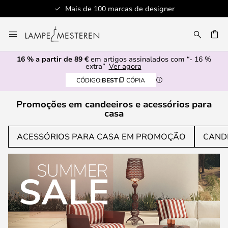
Serviço de atendimento profissional
Ir
para
UISAR
o
16 % a partir de 89 €
em artigos assinalados com “- 16 %
Conteúdo
extra”
Ver agora
CÓDIGO:
BEST
CÓPIA
Promoções em candeeiros e acessórios para
casa
ACESSÓRIOS PARA CASA EM PROMOÇÃO
CAND