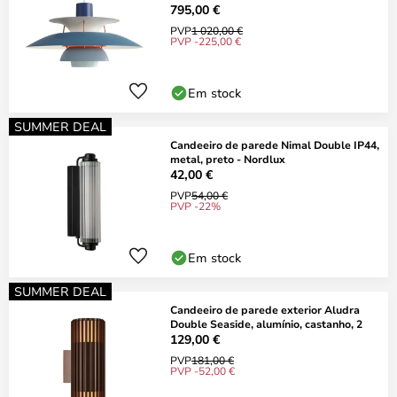
795,00 €
PVP
1 020,00 €
PVP -225,00 €
Em stock
SUMMER DEAL
Candeeiro de parede Nimal Double IP44,
metal, preto - Nordlux
42,00 €
PVP
54,00 €
PVP -22%
Em stock
SUMMER DEAL
Candeeiro de parede exterior Aludra
Double Seaside, alumínio, castanho, 2
129,00 €
PVP
181,00 €
PVP -52,00 €