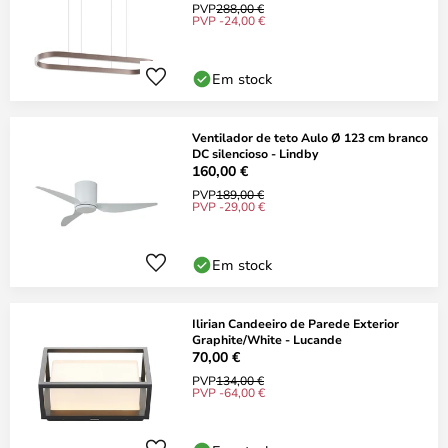
PVP
288,00 €
PVP -24,00 €
Em stock
Ventilador de teto Aulo Ø 123 cm branco
DC silencioso - Lindby
160,00 €
PVP
189,00 €
PVP -29,00 €
Em stock
Ilirian Candeeiro de Parede Exterior
Graphite/White - Lucande
70,00 €
PVP
134,00 €
PVP -64,00 €