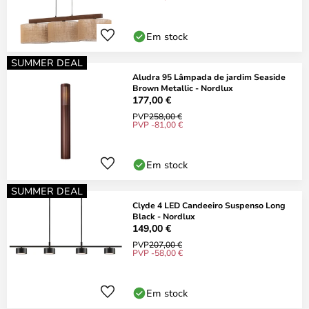
Em stock
SUMMER DEAL
Aludra 95 Lâmpada de jardim Seaside
Brown Metallic - Nordlux
177,00 €
PVP
258,00 €
PVP -81,00 €
Em stock
SUMMER DEAL
Clyde 4 LED Candeeiro Suspenso Long
Black - Nordlux
149,00 €
PVP
207,00 €
PVP -58,00 €
Em stock