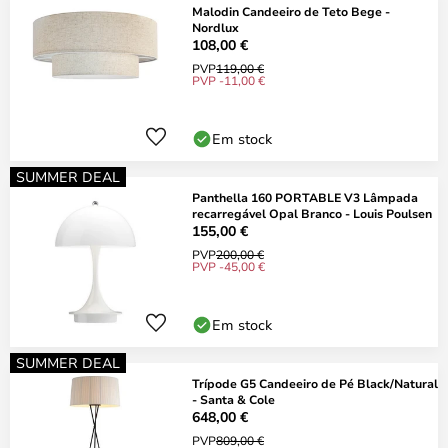
Malodin Candeeiro de Teto Bege -
Nordlux
108,00 €
PVP
119,00 €
PVP -11,00 €
Em stock
SUMMER DEAL
Panthella 160 PORTABLE V3 Lâmpada
recarregável Opal Branco - Louis Poulsen
155,00 €
PVP
200,00 €
PVP -45,00 €
Em stock
SUMMER DEAL
Trípode G5 Candeeiro de Pé Black/Natural
- Santa & Cole
648,00 €
PVP
809,00 €