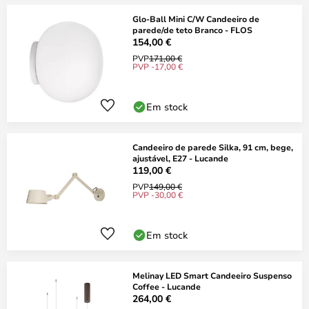
Glo-Ball Mini C/W Candeeiro de
parede/de teto Branco - FLOS
154,00 €
PVP
171,00 €
PVP -17,00 €
Em stock
Candeeiro de parede Silka, 91 cm, bege,
ajustável, E27 - Lucande
119,00 €
PVP
149,00 €
PVP -30,00 €
Em stock
Melinay LED Smart Candeeiro Suspenso
Coffee - Lucande
264,00 €