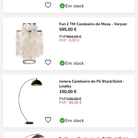
Em stock
Fun 2 TM Candeeiro de Mesa - Verpan
595,00 €
PVP
604,00 €
PVP -9,00 €
Em stock
Jonera Candeeiro de Pé Black/Gold -
Lindby
150,00 €
PVP
238,00 €
PVP -88,00 €
Em stock