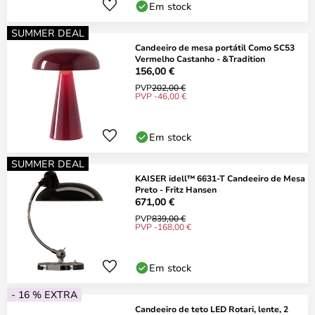
Em stock
SUMMER DEAL
Candeeiro de mesa portátil Como SC53
Vermelho Castanho - &Tradition
156,00 €
PVP
202,00 €
PVP -46,00 €
Em stock
SUMMER DEAL
KAISER idell™ 6631-T Candeeiro de Mesa
Preto - Fritz Hansen
671,00 €
PVP
839,00 €
PVP -168,00 €
Em stock
- 16 % EXTRA
Candeeiro de teto LED Rotari, lente, 2