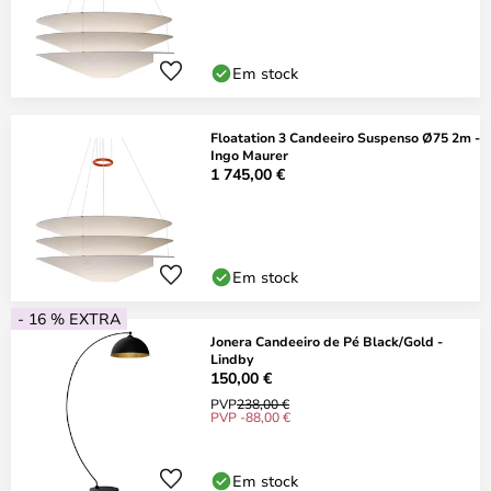
Em stock
Floatation 3 Candeeiro Suspenso Ø75 2m -
Ingo Maurer
1 745,00 €
Em stock
- 16 % EXTRA
Jonera Candeeiro de Pé Black/Gold -
Lindby
150,00 €
PVP
238,00 €
PVP -88,00 €
Em stock