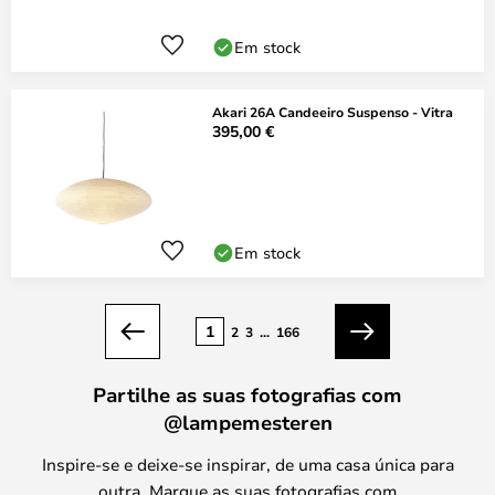
Em stock
Akari 26A Candeeiro Suspenso - Vitra
395,00 €
Em stock
Página
1
2
3
...
166
Anterior
Seguinte
Partilhe as suas fotografias com
@lampemesteren
Inspire-se e deixe-se inspirar, de uma casa única para
outra. Marque as suas fotografias com