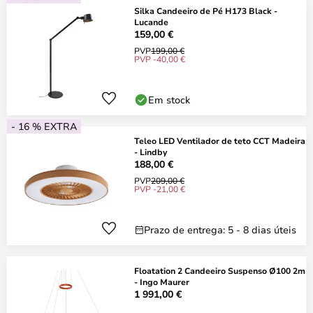
Silka Candeeiro de Pé H173 Black -
Lucande
159,00 €
PVP
199,00 €
PVP -40,00 €
Em stock
- 16 % EXTRA
Teleo LED Ventilador de teto CCT Madeira
- Lindby
188,00 €
PVP
209,00 €
PVP -21,00 €
Prazo de entrega: 5 - 8 dias úteis
Floatation 2 Candeeiro Suspenso Ø100 2m
- Ingo Maurer
1 991,00 €