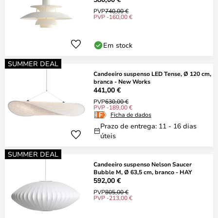
PVP
740,00 €
PVP -160,00 €
Em stock
SUMMER DEAL
Candeeiro suspenso LED Tense, Ø 120 cm,
branca - New Works
441,00 €
PVP
630,00 €
PVP -189,00 €
Ficha de dados
Prazo de entrega: 11 - 16 dias
úteis
SUMMER DEAL
Candeeiro suspenso Nelson Saucer
Bubble M, Ø 63,5 cm, branco - HAY
592,00 €
PVP
805,00 €
PVP -213,00 €