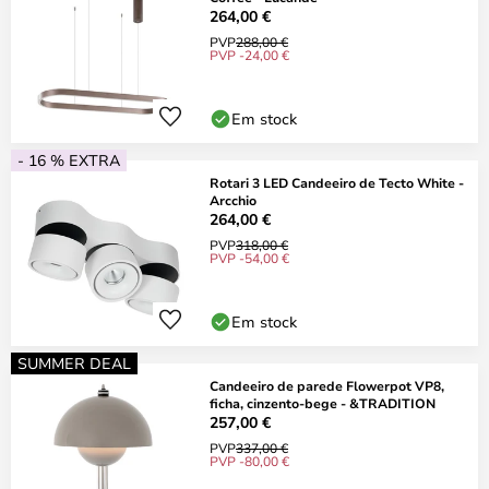
264,00 €
PVP
288,00 €
PVP -24,00 €
Em stock
- 16 % EXTRA
Rotari 3 LED Candeeiro de Tecto White -
Arcchio
264,00 €
PVP
318,00 €
PVP -54,00 €
Em stock
SUMMER DEAL
Candeeiro de parede Flowerpot VP8,
ficha, cinzento-bege - &TRADITION
257,00 €
PVP
337,00 €
PVP -80,00 €