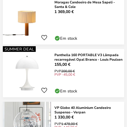
Moragas Candeeiro de Mesa Sapeli -
Santa & Cole
1 369,00 €
Em stock
SUMMER DEAL
Panthella 160 PORTABLE V3 Lâmpada
recarregável Opal Branco - Louis Poulsen
155,00 €
PVP
200,00 €
PVP -45,00 €
Em stock
VP Globe 40 Aluminium Candeeiro
Suspenso - Verpan
1 330,00 €
PVP
1 478,00 €