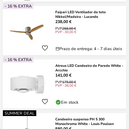
- 16 % EXTRA
Faipari LED Ventilador de teto
Nikkel/Madeira - Lucande
238,00 €
PVP
268,00 €
PVP -30,00 €
Prazo de entrega: 4 - 7 dias úteis
- 16 % EXTRA
Atreus LED Candeeiro de Parede White -
Arcchio
141,00 €
PVP
179,00 €
PVP -38,00 €
Em stock
SUMMER DEAL
Candeeiro suspenso PH 5 300
Monochrome White - Louis Poulsen
580,00 €