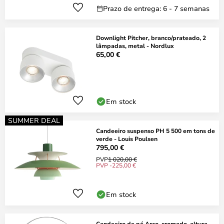
Prazo de entrega: 6 - 7 semanas
Downlight Pitcher, branco/prateado, 2
lâmpadas, metal - Nordlux
65,00 €
Em stock
SUMMER DEAL
Candeeiro suspenso PH 5 500 em tons de
verde - Louis Poulsen
795,00 €
PVP
1 020,00 €
PVP -225,00 €
Em stock
Candeeiro de pé Arco, cromado, altura