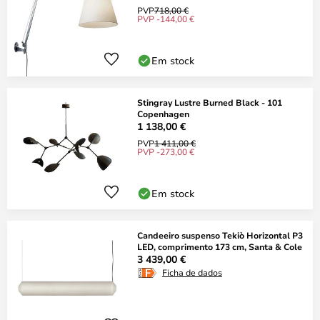
PVP
718,00 €
PVP -144,00 €
Em stock
Stingray Lustre Burned Black - 101
Copenhagen
1 138,00 €
PVP
1 411,00 €
PVP -273,00 €
Em stock
Candeeiro suspenso Tekiò Horizontal P3
LED, comprimento 173 cm, Santa & Cole
3 439,00 €
Ficha de dados