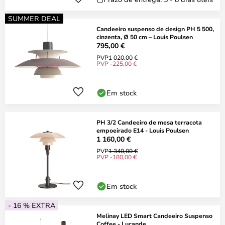
SUMMER DEAL
Candeeiro suspenso de design PH 5 500,
cinzenta, Ø 50 cm – Louis Poulsen
795,00 €
PVP
1 020,00 €
PVP -225,00 €
Em stock
PH 3/2 Candeeiro de mesa terracota
empoeirado E14 - Louis Poulsen
1 160,00 €
PVP
1 340,00 €
PVP -180,00 €
Em stock
- 16 % EXTRA
Melinay LED Smart Candeeiro Suspenso
Coffee - Lucande