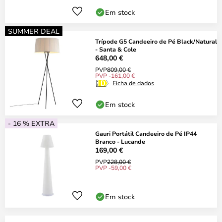
Em stock
SUMMER DEAL
Trípode G5 Candeeiro de Pé Black/Natural
- Santa & Cole
648,00 €
PVP
809,00 €
PVP -161,00 €
Ficha de dados
Em stock
- 16 % EXTRA
Gauri Portátil Candeeiro de Pé IP44
Branco - Lucande
169,00 €
PVP
228,00 €
PVP -59,00 €
Em stock