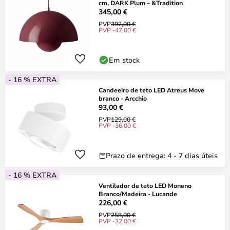
cm, DARK Plum – &Tradition
345,00 €
PVP
392,00 €
PVP -47,00 €
Em stock
- 16 % EXTRA
Candeeiro de teto LED Atreus Move
branco - Arcchio
93,00 €
PVP
129,00 €
PVP -36,00 €
Prazo de entrega: 4 - 7 dias úteis
- 16 % EXTRA
Ventilador de teto LED Moneno
Branco/Madeira - Lucande
226,00 €
PVP
258,00 €
PVP -32,00 €