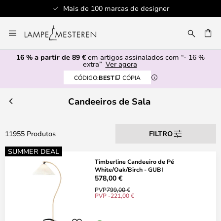
er
Serviço de atendimento profissional
Ir
para
UISAR
o
16 % a partir de 89 €
em artigos assinalados com “- 16 %
Conteúdo
extra”
Ver agora
CÓDIGO:
BEST
CÓPIA
Candeeiros de Sala
11955 Produtos
FILTRO
SUMMER DEAL
Timberline Candeeiro de Pé
White/Oak/Birch - GUBI
578,00 €
PVP
799,00 €
PVP -221,00 €