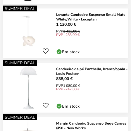
SUMMER DEAL
Levante Candeeiro Suspenso Small Matt
White/White - Luceplan
1 130,00 €
PVP
1 413,00 €
PVP -283,00 €
Em stock
SUMMER DEAL
Candeeiro de pé Panthella, branco/opala -
Louis Poulsen
838,00 €
PVP
1 080,00 €
PVP -242,00 €
Em stock
SUMMER DEAL
Margin Candeeiro Suspenso Bege Canvas
Ø50 - New Works