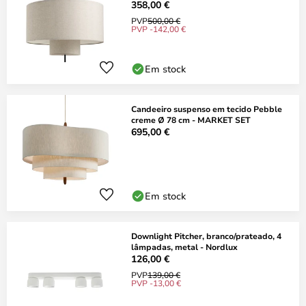
358,00 €
PVP
500,00 €
PVP -142,00 €
Em stock
Candeeiro suspenso em tecido Pebble
creme Ø 78 cm - MARKET SET
695,00 €
Em stock
Downlight Pitcher, branco/prateado, 4
lâmpadas, metal - Nordlux
126,00 €
PVP
139,00 €
PVP -13,00 €