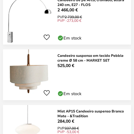
240 cm, E27 - FLOS
2 466,00 €
PVP
2 739,00 €
PVP -273,00 €
Em stock
Candeeiro suspenso em tecido Pebble
creme Ø 58 cm - MARKET SET
525,00 €
Em stock
Mist AP15 Candeeiro suspenso Branco
Mate - &Tradition
284,00 €
PVP
337,00 €
PVP -53,00 €