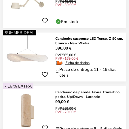
PVP
149,00 €
PVP -30,00 €
Em stock
SUMMER DEAL
Candeeiro suspenso LED Tense, Ø 90 cm,
branca - New Works
396,00 €
PVP
565,00 €
PVP -169,00 €
Ficha de dados
Prazo de entrega: 11 - 16 dias
úteis
- 16 % EXTRA
Candeeiro de parede Tavira, travertino,
pedra, Up/Down - Lucande
99,00 €
PVP
119,00 €
PVP -20,00 €
Prazo de entrega: 5 - 8 dias úteis