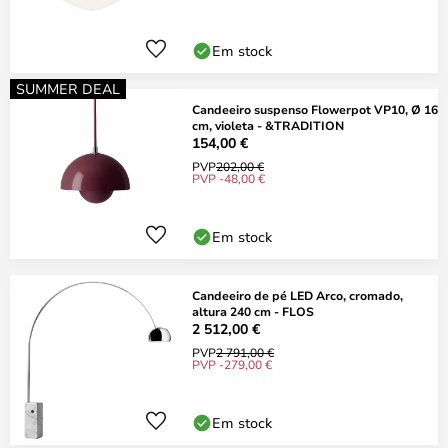
Em stock
SUMMER DEAL
Candeeiro suspenso Flowerpot VP10, Ø 16
cm, violeta - &TRADITION
154,00 €
PVP
202,00 €
PVP -48,00 €
Em stock
Candeeiro de pé LED Arco, cromado,
altura 240 cm - FLOS
2 512,00 €
PVP
2 791,00 €
PVP -279,00 €
Em stock