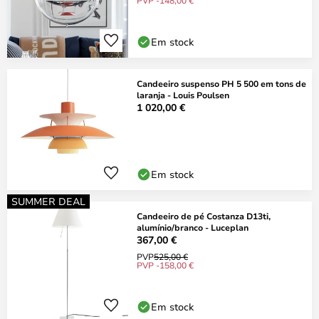
PVP -148,00 €
Em stock
Candeeiro suspenso PH 5 500 em tons de
laranja - Louis Poulsen
1 020,00 €
Em stock
SUMMER DEAL
Candeeiro de pé Costanza D13ti,
alumínio/branco - Luceplan
367,00 €
PVP
525,00 €
PVP -158,00 €
Em stock