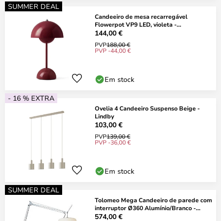
SUMMER DEAL
Candeeiro de mesa recarregável
Flowerpot VP9 LED, violeta -
&TRADITION
144,00 €
PVP
188,00 €
PVP -44,00 €
Em stock
- 16 % EXTRA
Ovelia 4 Candeeiro Suspenso Beige -
Lindby
103,00 €
PVP
139,00 €
PVP -36,00 €
Em stock
SUMMER DEAL
Tolomeo Mega Candeeiro de parede com
interruptor Ø360 Alumínio/Branco -
Artemide
574,00 €