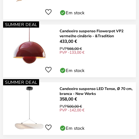
Em stock
SUMMER DEAL
Candeeiro suspenso Flowerpot VP2
vermelho cinábrio - &Tradition
433,00 €
PVP
566,00 €
PVP -133,00 €
Em stock
SUMMER DEAL
Candeeiro suspenso LED Tense, Ø 70 cm,
branca - New Works
358,00 €
PVP
500,00 €
PVP -142,00 €
Em stock