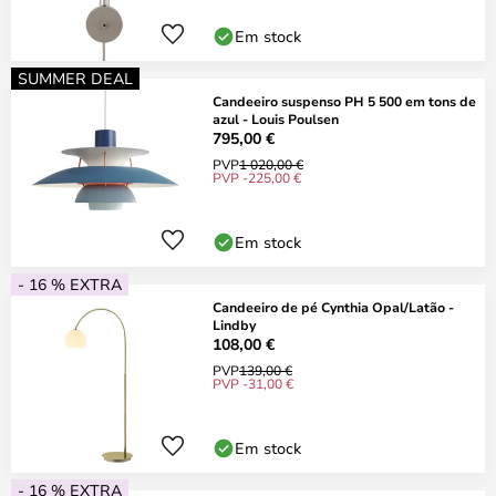
Em stock
SUMMER DEAL
Candeeiro suspenso PH 5 500 em tons de
azul - Louis Poulsen
795,00 €
PVP
1 020,00 €
PVP -225,00 €
Em stock
- 16 % EXTRA
Candeeiro de pé Cynthia Opal/Latão -
Lindby
108,00 €
PVP
139,00 €
PVP -31,00 €
Em stock
- 16 % EXTRA