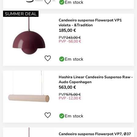
Em stock
SUMMER DEAL
Candeeiro suspenso Flowerpot VP1
violeta - &Tradition
185,00 €
PVP
243,00 €
PVP -58,00 €
Em stock
Hashira Linear Candeeiro Suspenso Raw -
Audo Copenhagen
563,00 €
PVP
575,00 €
PVP -12,00 €
Em stock
Candeeiro suspenso Flowerpot VP7, Ø37