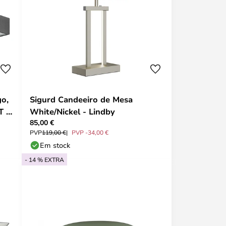
o,
Sigurd Candeeiro de Mesa
T -
White/Nickel - Lindby
85,00 €
PVP
119,00 €
PVP -34,00 €
Em stock
- 14 % EXTRA