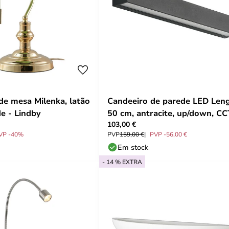
de mesa Milenka, latão
Candeeiro de parede LED Leng
de - Lindby
50 cm, antracite, up/down, CC
103,00 €
Arcchio
VP -40%
PVP
159,00 €
PVP -56,00 €
Em stock
- 14 % EXTRA