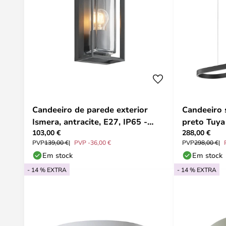
Candeeiro de parede exterior
Candeeiro 
Ismera, antracite, E27, IP65 -
preto Tuya
103,00 €
288,00 €
Arcchio
PVP
139,00 €
PVP -36,00 €
PVP
298,00 €
Em stock
Em stock
- 14 % EXTRA
- 14 % EXTRA