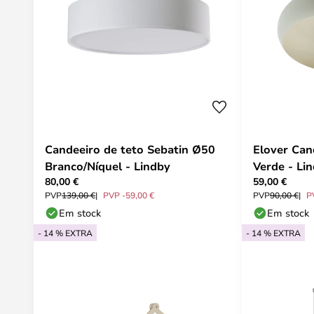
Candeeiro de teto Sebatin Ø50
Elover Can
Branco/Níquel - Lindby
Verde - Li
80,00 €
59,00 €
PVP
139,00 €
PVP -59,00 €
PVP
90,00 €
P
Em stock
Em stock
- 14 % EXTRA
- 14 % EXTRA