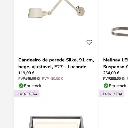
Candeeiro de parede Silka, 91 cm,
Melinay LE
bege, ajustável, E27 - Lucande
Suspenso C
119,00 €
264,00 €
PVP
149,00 €
PVP -30,00 €
PVP
288,00 €
Em stock
Em stock
- 14 % EXTRA
- 14 % EXTRA