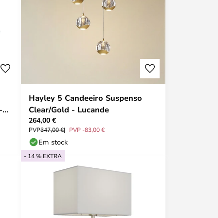
Hayley 5 Candeeiro Suspenso
-
Clear/Gold - Lucande
264,00 €
PVP
347,00 €
PVP -83,00 €
Em stock
- 14 % EXTRA