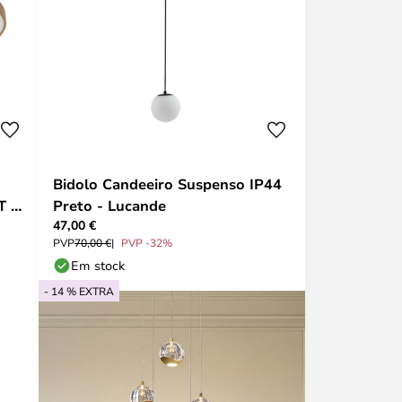
Bidolo Candeeiro Suspenso IP44
T -
Preto - Lucande
47,00 €
PVP
70,00 €
PVP -32%
Em stock
- 14 % EXTRA