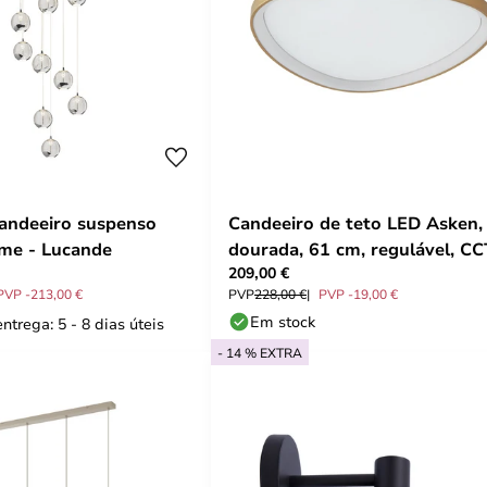
andeeiro suspenso
Candeeiro de teto LED Asken,
me - Lucande
dourada, 61 cm, regulável, CC
209,00 €
Lucande
PVP -213,00 €
PVP
228,00 €
PVP -19,00 €
Em stock
ntrega: 5 - 8 dias úteis
- 14 % EXTRA