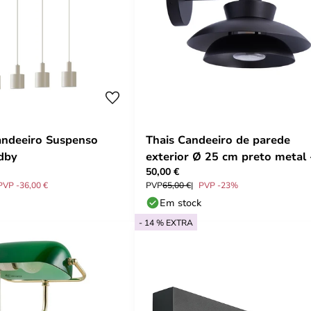
andeeiro Suspenso
Thais Candeeiro de parede
ndby
exterior Ø 25 cm preto metal 
50,00 €
Lucande
PVP -36,00 €
PVP
65,00 €
PVP -23%
Em stock
- 14 % EXTRA