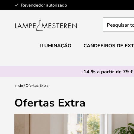
Ir
Revendedor autorizado
para
o
Pesquisar
Conteúdo
toda
a
loja
ILUMINAÇÃO
CANDEEIROS DE EXT
aqui...
-14 % a partir de 79 €
Início
Ofertas Extra
Ofertas Extra