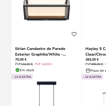
Ilirian Candeeiro de Parede
Hayley 9 C
Exterior Graphite/White -
Clear/Chro
70,00 €
283,00 €
Lucande
PVP
134,00 €
PVP -64,00 €
PVP
496,00 €
Em stock
Prazo de e
- 14 % EXTRA
- 14 % EXTRA