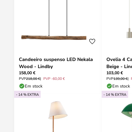
Candeeiro suspenso LED Nekala
Ovelia 4 C
Wood - Lindby
Beige - Li
158,00 €
103,00 €
PVP
218,00 €
PVP -60,00 €
PVP
139,00 €
Em stock
Em stock
- 14 % EXTRA
- 14 % EXTRA