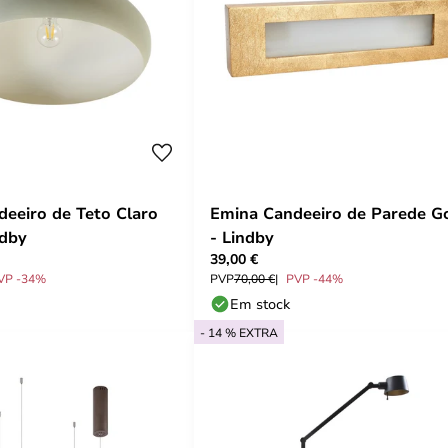
deeiro de Teto Claro
Emina Candeeiro de Parede G
ndby
- Lindby
39,00 €
VP -34%
PVP
70,00 €
PVP -44%
Em stock
- 14 % EXTRA