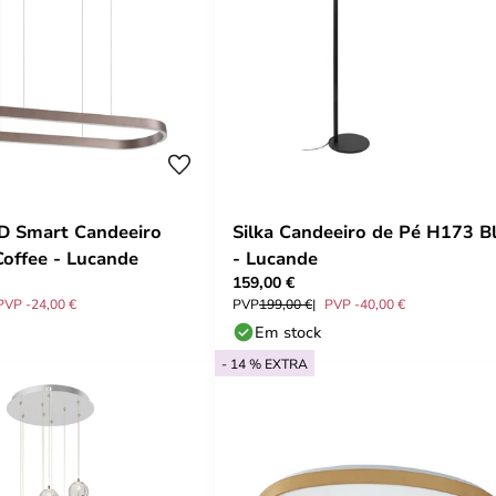
D Smart Candeeiro
Silka Candeeiro de Pé H173 B
offee - Lucande
- Lucande
159,00 €
PVP -24,00 €
PVP
199,00 €
PVP -40,00 €
Em stock
- 14 % EXTRA