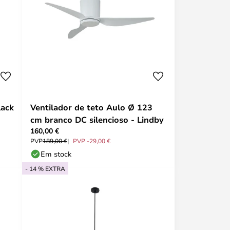
lack
Ventilador de teto Aulo Ø 123
cm branco DC silencioso - Lindby
160,00 €
PVP
189,00 €
PVP -29,00 €
Em stock
- 14 % EXTRA