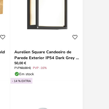
old
Aurelien Square Candeeiro de
Parede Exterior IP54 Dark Grey -
50,00 €
Lucande
PVP
60,00 €
PVP -16%
Em stock
- 14 % EXTRA