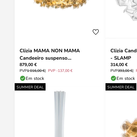
Clizia MAMA NON MAMA
Clizia Can
Candeeiro suspenso
- SLAMP
879,00 €
314,00 €
dourado/vermelho 78 cm -
PVP
1 016,00 €
PVP -137,00 €
PVP
393,00 €
SLAMP
Em stock
Em stock
SUMMER DEAL
SUMMER DEAL