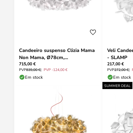
Candeeiro suspenso Clizia Mama
Veli Cande
Non Mama, Ø78cm,
- SLAMP
715,00 €
217,00 €
branco/transparente - Slamp
PVP
839,00 €
PVP -124,00 €
PVP
272,00 €
Em stock
Em stock
SUMMER DEAL