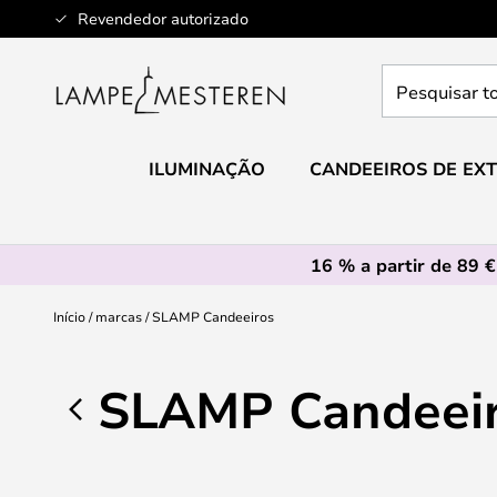
Ir
Revendedor autorizado
para
o
Pesquisar
Conteúdo
toda
a
loja
ILUMINAÇÃO
CANDEEIROS DE EXT
aqui...
16 % a partir de 89 €
Início
marcas
SLAMP Candeeiros
SLAMP Candeei