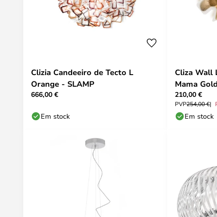
Clizia Candeeiro de Tecto L
Cliza Wal
Orange - SLAMP
Mama Gold
666,00 €
210,00 €
PVP
254,00 €
Em stock
Em stock