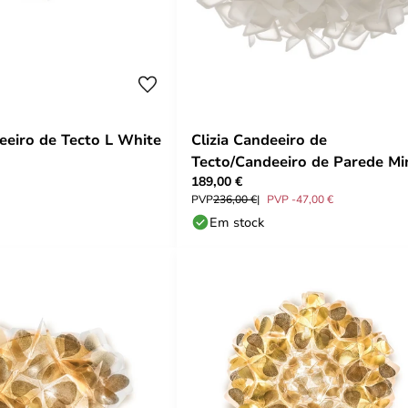
deeiro de Tecto L White
Clizia Candeeiro de
Tecto/Candeeiro de Parede Mi
189,00 €
White - SLAMP
PVP
236,00 €
PVP -47,00 €
Em stock