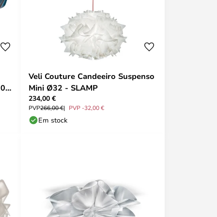
Veli Couture Candeeiro Suspenso
50
Mini Ø32 - SLAMP
234,00 €
PVP
266,00 €
PVP -32,00 €
Em stock