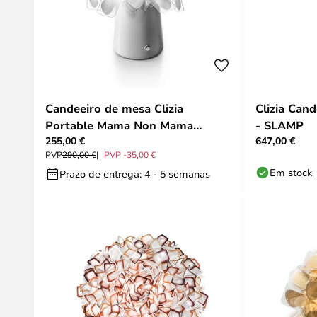
Candeeiro de mesa Clizia
Clizia Can
Portable Mama Non Mama
- SLAMP
255,00 €
647,00 €
Branco - Slamp
PVP
290,00 €
PVP -35,00 €
Em stock
Prazo de entrega: 4 - 5 semanas