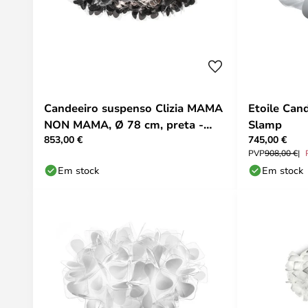
Candeeiro suspenso Clizia MAMA
Etoile Can
NON MAMA, Ø 78 cm, preta -
Slamp
853,00 €
745,00 €
Slamp
PVP
908,00 €
Em stock
Em stock