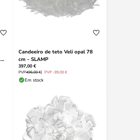
Candeeiro de teto Veli opal 78
-
cm - SLAMP
397,00 €
PVP
496,00 €
PVP -99,00 €
Em stock