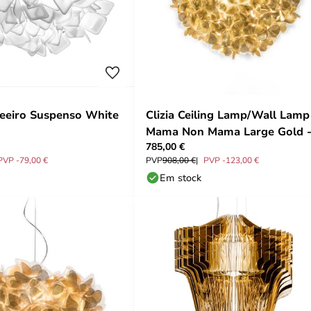
deeiro Suspenso White
Clizia Ceiling Lamp/Wall Lamp
Mama Non Mama Large Gold 
785,00 €
Slamp
PVP -79,00 €
PVP
908,00 €
PVP -123,00 €
Em stock