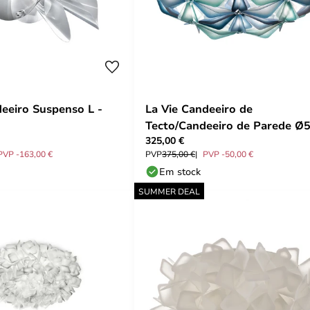
deeiro Suspenso L -
La Vie Candeeiro de
Tecto/Candeeiro de Parede Ø
325,00 €
Blue - Slamp
PVP -163,00 €
PVP
375,00 €
PVP -50,00 €
Em stock
SUMMER DEAL