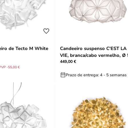
eiro de Tecto M White
Candeeiro suspenso C'EST LA
VIE, branca/cabo vermelho, Ø
449,00 €
cm - Slamp
PVP -55,00 €
Prazo de entrega: 4 - 5 semanas