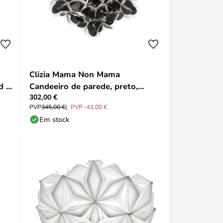
Clizia Mama Non Mama
 -
Candeeiro de parede, preto,
302,00 €
Ø53cm - Slamp
PVP
345,00 €
PVP -43,00 €
Em stock