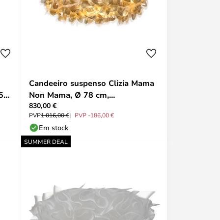
Candeeiro suspenso Clizia Mama
 53
Non Mama, Ø 78 cm,
830,00 €
dourado/transparente - Slamp
PVP
1 016,00 €
PVP -186,00 €
Em stock
SUMMER DEAL