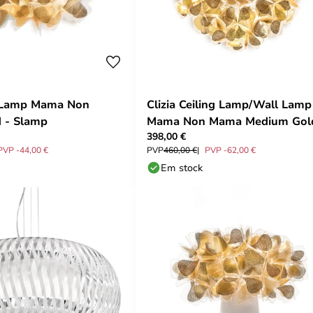
l Lamp Mama Non
Clizia Ceiling Lamp/Wall Lamp
 - Slamp
Mama Non Mama Medium Gold
398,00 €
Slamp
PVP -44,00 €
PVP
460,00 €
PVP -62,00 €
Em stock