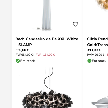
Bach Candeeiro de Pé XXL White
Clizia Pe
- SLAMP
Gold/Trans
550,00 €
393,00 €
PVP
684,00 €
PVP -134,00 €
PVP
496,00 €
Em stock
Em stock