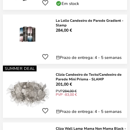
Em stock
La Lollo Candeeiro de Parede Gradient -
Slamp
284,00 €
Prazo de entrega: 4 - 5 semanas
SUMMER DEAL
Clizia Candeeiro de Tecto/Candeeiro de
Parede Mini Prisma - SLAMP
201,00 €
PVP
284,00 €
PVP -83,00 €
Prazo de entrega: 4 - 5 semanas
Cliza Wall Lamp Mama Non Mama Black -