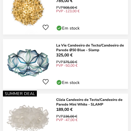
785,00 €
PVP
908,00 €
PVP -123,00 €
Em stock
La Vie Candeeiro de Tecto/Candeeiro de
Parede Ø50 Blue - Slamp
325,00 €
PVP
375,00 €
PVP -50,00 €
Em stock
SUMMER DEAL
Clizia Candeeiro de Tecto/Candeeiro de
Parede Mini White - SLAMP
189,00 €
PVP
236,00 €
PVP -47,00 €