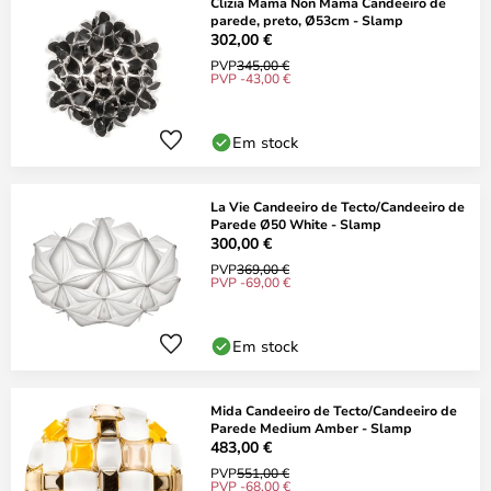
Clizia Mama Non Mama Candeeiro de
parede, preto, Ø53cm - Slamp
302,00 €
PVP
345,00 €
PVP -43,00 €
Em stock
La Vie Candeeiro de Tecto/Candeeiro de
Parede Ø50 White - Slamp
300,00 €
PVP
369,00 €
PVP -69,00 €
Em stock
Mida Candeeiro de Tecto/Candeeiro de
Parede Medium Amber - Slamp
483,00 €
PVP
551,00 €
PVP -68,00 €