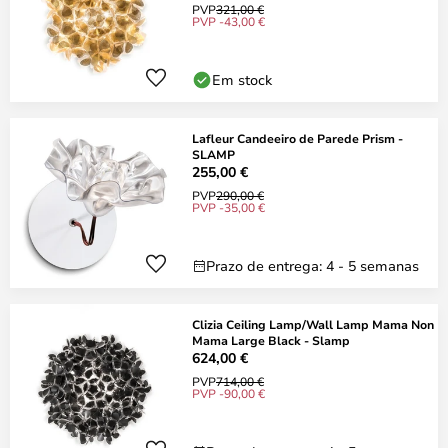
PVP
321,00 €
PVP -43,00 €
Em stock
Lafleur Candeeiro de Parede Prism -
SLAMP
255,00 €
PVP
290,00 €
PVP -35,00 €
Prazo de entrega: 4 - 5 semanas
Clizia Ceiling Lamp/Wall Lamp Mama Non
Mama Large Black - Slamp
624,00 €
PVP
714,00 €
PVP -90,00 €