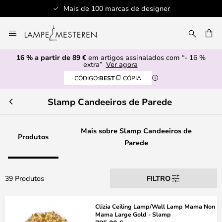
Mais de 100 marcas de designer
Ir
para
UISAR
o
16 % a partir de 89 €
em artigos assinalados com “- 16 %
Conteúdo
extra”
Ver agora
CÓDIGO:
BEST
CÓPIA
Slamp Candeeiros de Parede
Mais sobre Slamp Candeeiros de
Produtos
Parede
39 Produtos
FILTRO
Clizia Ceiling Lamp/Wall Lamp Mama Non
Mama Large Gold - Slamp