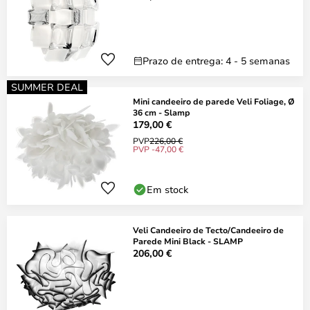
Prazo de entrega: 4 - 5 semanas
SUMMER DEAL
Mini candeeiro de parede Veli Foliage, Ø
36 cm - Slamp
179,00 €
PVP
226,00 €
PVP -47,00 €
Em stock
Veli Candeeiro de Tecto/Candeeiro de
Parede Mini Black - SLAMP
206,00 €