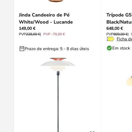
Jinda Candeeiro de Pé
Trípode G5
White/Wood - Lucande
Black/Natu
149,00 €
648,00 €
PVP
228,00 €
PVP -79,00 €
PVP
809,00 €
Ficha d
Em stock
Prazo de entrega: 5 - 8 dias úteis