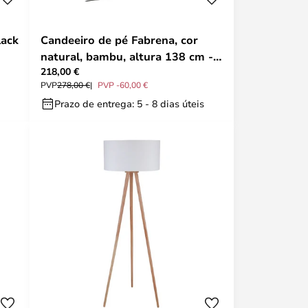
lack
Candeeiro de pé Fabrena, cor
natural, bambu, altura 138 cm -
218,00 €
Lucande
PVP
278,00 €
PVP -60,00 €
Prazo de entrega: 5 - 8 dias úteis