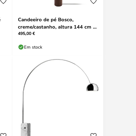
é
Candeeiro de pé Bosco,
creme/castanho, altura 144 cm -
495,00 €
Globen Lighting
Em stock