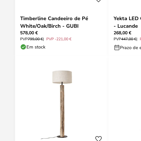
Timberline Candeeiro de Pé
Yekta LED 
White/Oak/Birch - GUBI
- Lucande
578,00 €
268,00 €
PVP
799,00 €
PVP -221,00 €
PVP
447,00 €
Em stock
Prazo de e