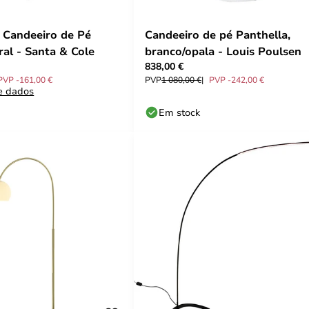
 Candeeiro de Pé
Candeeiro de pé Panthella,
ral - Santa & Cole
branco/opala - Louis Poulsen
838,00 €
PVP -161,00 €
PVP
1 080,00 €
PVP -242,00 €
e dados
Em stock