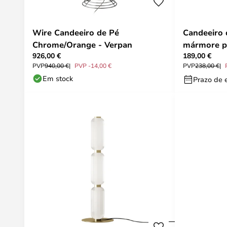
Wire Candeeiro de Pé
Candeeiro 
Chrome/Orange - Verpan
mármore p
926,00 €
189,00 €
PVP
940,00 €
PVP -14,00 €
PVP
238,00 €
Em stock
Prazo de 