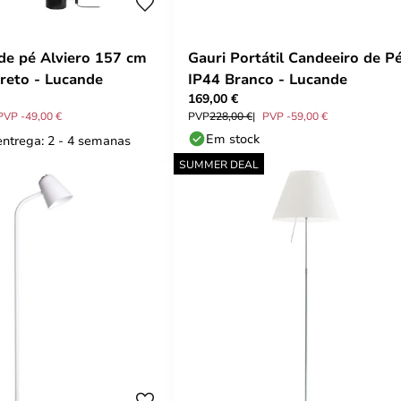
de pé Alviero 157 cm
Gauri Portátil Candeeiro de P
reto - Lucande
IP44 Branco - Lucande
169,00 €
PVP -49,00 €
PVP
228,00 €
PVP -59,00 €
Em stock
entrega: 2 - 4 semanas
SUMMER DEAL