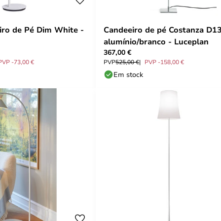
ro de Pé Dim White -
Candeeiro de pé Costanza D13
alumínio/branco - Luceplan
367,00 €
PVP -73,00 €
PVP
525,00 €
PVP -158,00 €
Em stock