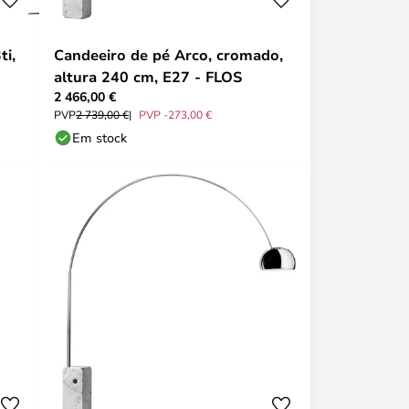
ti,
Candeeiro de pé Arco, cromado,
altura 240 cm, E27 - FLOS
2 466,00 €
PVP
2 739,00 €
PVP -273,00 €
Em stock