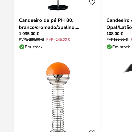
Candeeiro de pé PH 80,
Candeeiro 
branco/cromado/opalino,
Opal/Latão
1 035,00 €
108,00 €
interruptor - Louis Poulsen
PVP
1 280,00 €
PVP -245,00 €
PVP
139,00 €
Em stock
Em stock