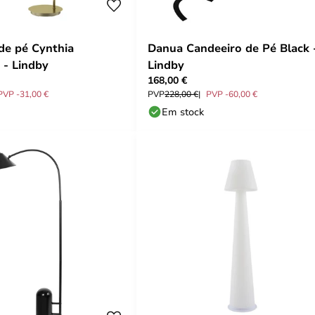
de pé Cynthia
Danua Candeeiro de Pé Black 
 - Lindby
Lindby
168,00 €
PVP -31,00 €
PVP
228,00 €
PVP -60,00 €
Em stock