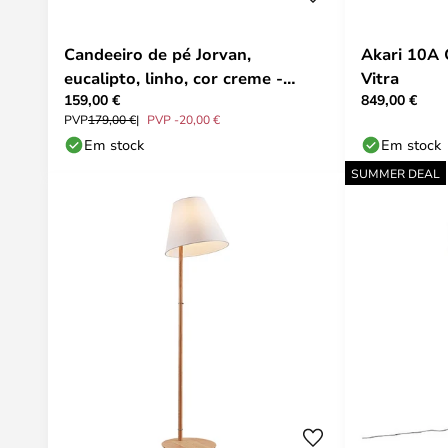
Candeeiro de pé Jorvan,
Akari 10A 
eucalipto, linho, cor creme -
Vitra
159,00 €
849,00 €
Lucande
PVP
179,00 €
PVP -20,00 €
Em stock
Em stock
SUMMER DEAL