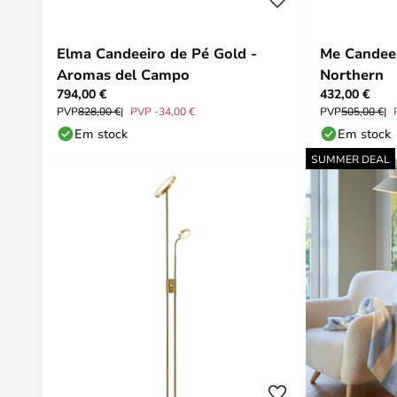
Elma Candeeiro de Pé Gold -
Me Candeei
Aromas del Campo
Northern
794,00 €
432,00 €
PVP
828,00 €
PVP -34,00 €
PVP
505,00 €
Em stock
Em stock
SUMMER DEAL