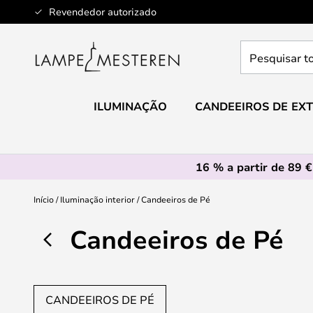
Ir
Revendedor autorizado
para
o
Pesquisar
Conteúdo
toda
a
loja
ILUMINAÇÃO
CANDEEIROS DE EXT
aqui...
16 % a partir de 89 €
Início
Iluminação interior
Candeeiros de Pé
Candeeiros de Pé
CANDEEIROS DE PÉ