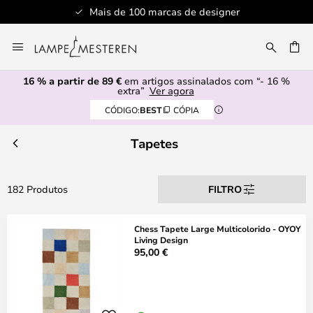
 designer
Serviço de atendimento profis
Ir
para
UISAR
o
16 % a partir de 89 €
em artigos assinalados com “- 16 %
Conteúdo
extra”
Ver agora
CÓDIGO:
BEST
CÓPIA
Tapetes
182 Produtos
FILTRO
Chess Tapete Large Multicolorido - OYOY
Living Design
95,00 €