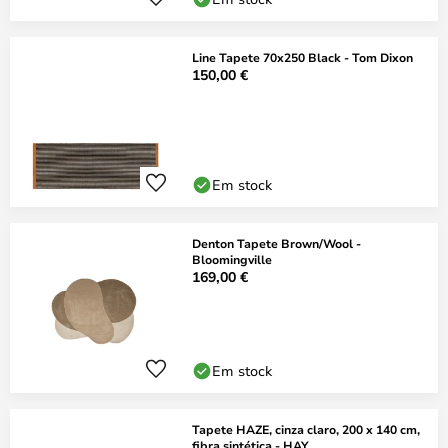
Line Tapete 70x250 Black - Tom Dixon
150,00 €
Em stock
Denton Tapete Brown/Wool -
Bloomingville
169,00 €
Em stock
Tapete HAZE, cinza claro, 200 x 140 cm,
fibra sintética - HAY