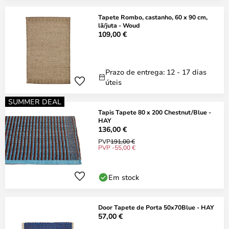
Tapete Rombo, castanho, 60 x 90 cm,
lã/juta - Woud
109,00 €
Prazo de entrega: 12 - 17 dias
úteis
SUMMER DEAL
Tapis Tapete 80 x 200 Chestnut/Blue -
HAY
136,00 €
PVP
191,00 €
PVP -55,00 €
Em stock
Door Tapete de Porta 50x70Blue - HAY
57,00 €