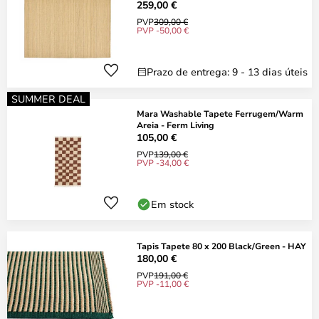
259,00 €
PVP
309,00 €
PVP -50,00 €
Prazo de entrega: 9 - 13 dias úteis
SUMMER DEAL
Mara Washable Tapete Ferrugem/Warm
Areia - Ferm Living
105,00 €
PVP
139,00 €
PVP -34,00 €
Em stock
Tapis Tapete 80 x 200 Black/Green - HAY
180,00 €
PVP
191,00 €
PVP -11,00 €