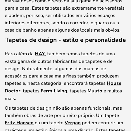
maravilhosos como o resto da sua gama de acessórios
para a casa. Estes tapetes são extremamente versáteis
e podem, por isso, ser utilizados em vários espaços
interiores diferentes, sendo o corredor, o quarto ou a
casa de banho apenas alguns dos locais mais óbvios.
Tapetes de design - estilo e personalidade
Para além da
HAY
, também temos tapetes de uma
vasta gama de outros fabricantes de tapetes e de
design. Naturalmente, algumas das marcas de
acessórios para a casa mais fixes também produzem
tapetes e, nesta categoria, encontrará tapetes
House
Doctor
, tapetes
Ferm Living
, tapetes
Muuto
e muitos
mais.
Os tapetes de design não são apenas funcionais, mas
também obras de arte por direito próprio. Um tapete
Fritz Hansen
ou um tapete
Verpan
podem conferir um
carácter e um estilo únicos a uma divisão. Estes tapetes