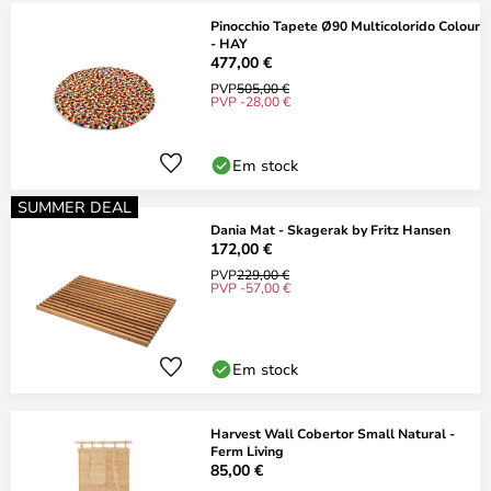
Pinocchio Tapete Ø90 Multicolorido Colour
- HAY
477,00 €
PVP
505,00 €
PVP -28,00 €
Em stock
SUMMER DEAL
Dania Mat - Skagerak by Fritz Hansen
172,00 €
PVP
229,00 €
PVP -57,00 €
Em stock
Harvest Wall Cobertor Small Natural -
Ferm Living
85,00 €