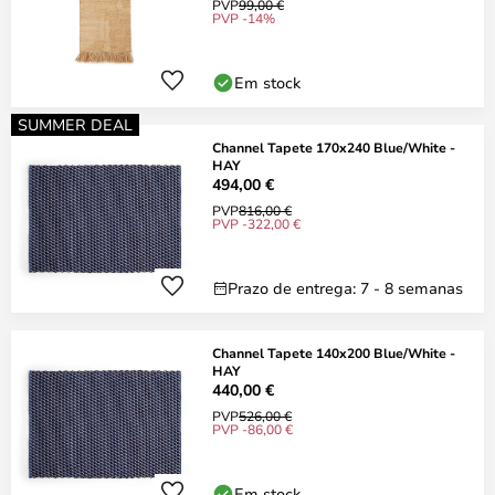
PVP
99,00 €
PVP -14%
Em stock
SUMMER DEAL
Channel Tapete 170x240 Blue/White -
HAY
494,00 €
PVP
816,00 €
PVP -322,00 €
Prazo de entrega: 7 - 8 semanas
Channel Tapete 140x200 Blue/White -
HAY
440,00 €
PVP
526,00 €
PVP -86,00 €
Em stock