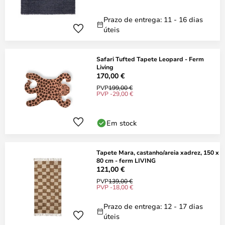
Prazo de entrega: 11 - 16 dias
úteis
Safari Tufted Tapete Leopard - Ferm
Living
170,00 €
PVP
199,00 €
PVP -29,00 €
Em stock
Tapete Mara, castanho/areia xadrez, 150 x
80 cm - ferm LIVING
121,00 €
PVP
139,00 €
PVP -18,00 €
Prazo de entrega: 12 - 17 dias
úteis