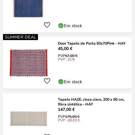
Em stock
SUMMER DEAL
Door Tapete de Porta 50x70Pink - HAY
45,00 €
PVP
57,00 €
PVP -21%
Em stock
Tapete HAZE, cinza claro, 200 x 80 cm,
fibra sintética - HAY
147,00 €
PVP
175,00 €
PVP -28,00 €