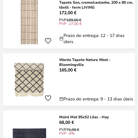
Tapete Sen, creme/castanho, 200 x 80 cm,
têxtil - ferm LIVING
172,00 €
PVP
199,00 €
PVP -27,00 €
Prazo de entrega: 12 - 17 dias
úteis
Warda Tapete Nature Wool -
Bloomingville
165,00 €
Prazo de entrega: 9 - 13 dias úteis
Moiré Mat 95x52 Lilac - Hay
68,00 €
PVP
71,00 €
PVP -4%