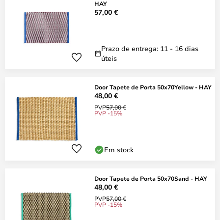
HAY
57,00 €
Prazo de entrega: 11 - 16 dias
úteis
Door Tapete de Porta 50x70Yellow - HAY
48,00 €
PVP
57,00 €
PVP -15%
Em stock
Door Tapete de Porta 50x70Sand - HAY
48,00 €
PVP
57,00 €
PVP -15%