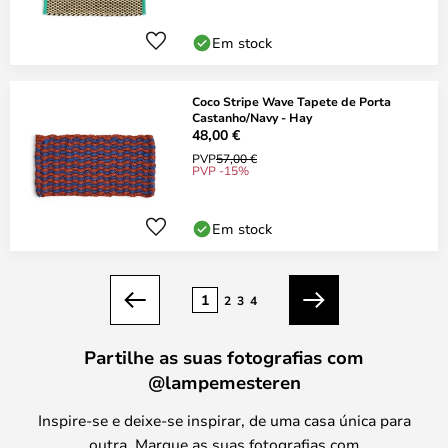
Em stock
Coco Stripe Wave Tapete de Porta
Castanho/Navy - Hay
48,00 €
PVP
57,00 €
PVP -15%
Em stock
Página
1
2
3
4
Anterior
Seguinte
Partilhe as suas fotografias com
@lampemesteren
Inspire-se e deixe-se inspirar, de uma casa única para
outra. Marque as suas fotografias com