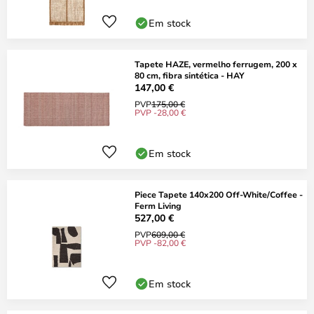
Em stock
Tapete HAZE, vermelho ferrugem, 200 x
80 cm, fibra sintética - HAY
147,00 €
PVP
175,00 €
PVP -28,00 €
Em stock
Piece Tapete 140x200 Off-White/Coffee -
Ferm Living
527,00 €
PVP
609,00 €
PVP -82,00 €
Em stock