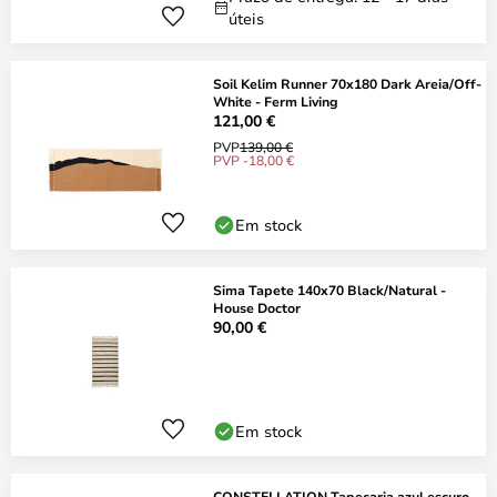
úteis
Soil Kelim Runner 70x180 Dark Areia/Off-
White - Ferm Living
121,00 €
PVP
139,00 €
PVP -18,00 €
Em stock
Sima Tapete 140x70 Black/Natural -
House Doctor
90,00 €
Em stock
CONSTELLATION Tapeçaria azul escuro