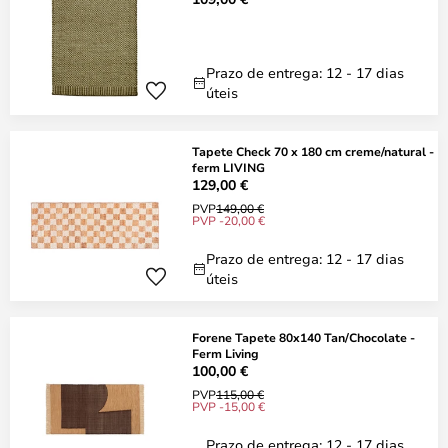
Prazo de entrega: 12 - 17 dias
úteis
Tapete Check 70 x 180 cm creme/natural -
ferm LIVING
129,00 €
PVP
149,00 €
PVP -20,00 €
Prazo de entrega: 12 - 17 dias
úteis
Forene Tapete 80x140 Tan/Chocolate -
Ferm Living
100,00 €
PVP
115,00 €
PVP -15,00 €
Prazo de entrega: 12 - 17 dias