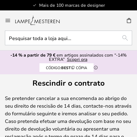
Mais de 100 marcas de designer
Ir
para
UISAR
o
Pesquisar
Conteúdo
PESQ
toda
a
-14 % a partir de 79 €
em artigos assinalados com “-14%
loja
EXTRA”
Scopri ora
aqui...
CÓDIGO:
BEST
CÓPIA
Rescindir o contrato
Se pretender cancelar a sua encomenda ao abrigo do
seu direito de rescisão de 14 dias, contacte-nos através
do formulário seguinte e iremos analisar o seu pedido.
Caso pretenda efetuar uma devolução com base no seu
direito de devolução voluntária ou apresentar uma
reclamação após o termo do prazo de 14 dias para o