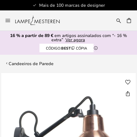
Mais de 100 marcas de designer
Ir
para
UISAR
o
16 % a partir de 89 €
em artigos assinalados com “- 16 %
Conteúdo
extra”
Ver agora
CÓDIGO:
BEST
CÓPIA
Candeeiros de Parede
Saltar
para
o
final
da
Galeria
de
imagens