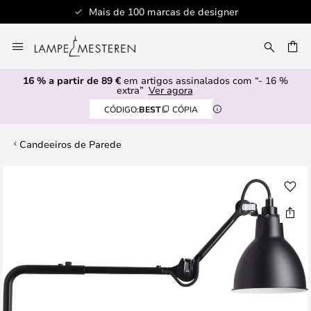
Mais de 100 marcas de designer
Ir
para
UISAR
o
16 % a partir de 89 €
em artigos assinalados com “- 16 %
Conteúdo
extra”
Ver agora
CÓDIGO:
BEST
CÓPIA
Candeeiros de Parede
Saltar
para
o
final
da
Galeria
de
imagens