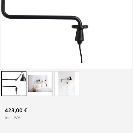
Saltar
423,00 €
para
incl. IVA
o
início