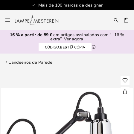
Mais de 100 marcas de designer
Ir
para
UISAR
o
16 % a partir de 89 €
em artigos assinalados com “- 16 %
Conteúdo
extra”
Ver agora
CÓDIGO:
BEST
CÓPIA
Candeeiros de Parede
Saltar
para
o
final
da
Galeria
de
imagens