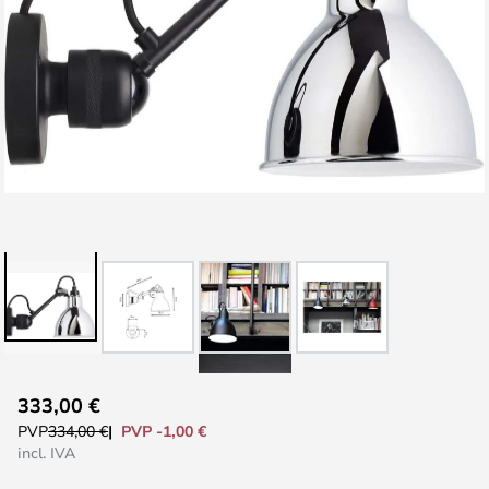
Saltar
333,00 €
para
PVP -1,00 €
PVP
334,00 €
o
incl. IVA
início