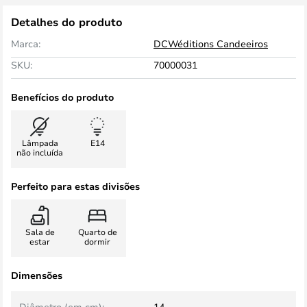
Detalhes do produto
Marca:
DCWéditions Candeeiros
SKU:
70000031
Benefícios do produto
Lâmpada
E14
não incluída
Perfeito para estas divisões
Sala de
Quarto de
estar
dormir
Dimensões
Diâmetro (em cm):
14