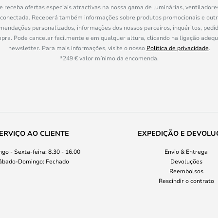
e receba ofertas especiais atractivas na nossa gama de luminárias, ventiladore
 conectada. Receberá também informações sobre produtos promocionais e out
mendações personalizados, informações dos nossos parceiros, inquéritos, pedid
a. Pode cancelar facilmente e em qualquer altura, clicando na ligação adeq
newsletter. Para mais informações, visite o nosso
Política de privacidade
.
*249 € valor mínimo da encomenda.
ERVIÇO AO CLIENTE
EXPEDIÇÃO E DEVOLU
go - Sexta-feira: 8.30 - 16.00
Envio & Entrega
ábado-Domingo: Fechado
Devoluções
Reembolsos
Rescindir o contrato