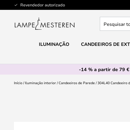
Ir
Revendedor autorizado
para
o
Pesquisar
Conteúdo
toda
a
loja
ILUMINAÇÃO
CANDEEIROS DE EXT
aqui...
-14 % a partir de 79 €
Início
Iluminação interior
Candeeiros de Parede
304L40 Candeeiro d
Saltar
para
o
final