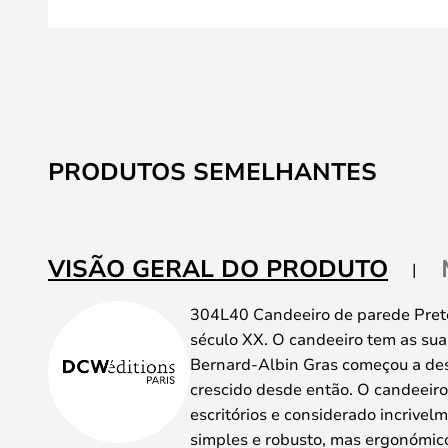
Saltar
para
PRODUTOS SEMELHANTES
o
início
da
Galeria
VISÃO GERAL DO PRODUTO
de
imagens
304L40 Candeeiro de parede Preto
século XX. O candeeiro tem as su
Bernard-Albin Gras começou a des
crescido desde então. O candeeiro
escritórios e considerado incrivel
simples e robusto, mas ergonómico