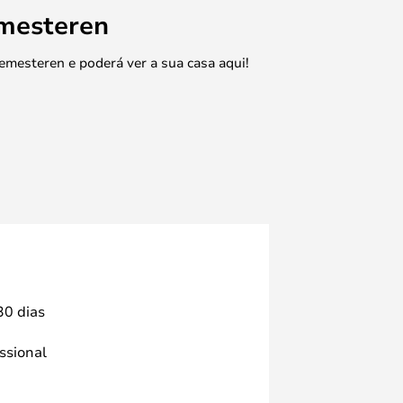
emesteren
emesteren e poderá ver a sua casa aqui!
30 dias
issional