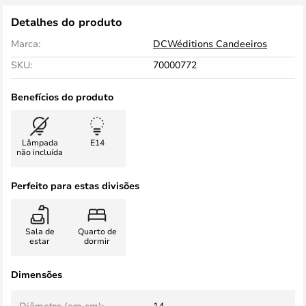
Detalhes do produto
Marca:
DCWéditions Candeeiros
SKU:
70000772
Benefícios do produto
Lâmpada
E14
não incluída
Perfeito para estas divisões
Sala de
Quarto de
estar
dormir
Dimensões
Diâmetro (em cm):
14