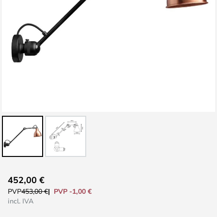
Saltar
452,00 €
para
PVP -1,00 €
PVP
453,00 €
o
incl. IVA
início