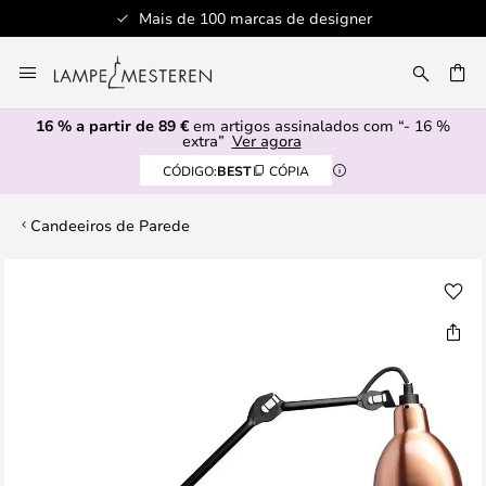
Mais de 100 marcas de designer
Ir
para
UISAR
o
16 % a partir de 89 €
em artigos assinalados com “- 16 %
Conteúdo
extra”
Ver agora
CÓDIGO:
BEST
CÓPIA
Candeeiros de Parede
Saltar
para
o
final
da
Galeria
de
imagens