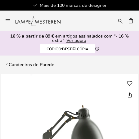
Mais de 100 marcas de designer
Ir
para
UISAR
o
16 % a partir de 89 €
em artigos assinalados com “- 16 %
Conteúdo
extra”
Ver agora
CÓDIGO:
BEST
CÓPIA
Candeeiros de Parede
Saltar
para
o
final
da
Galeria
de
imagens