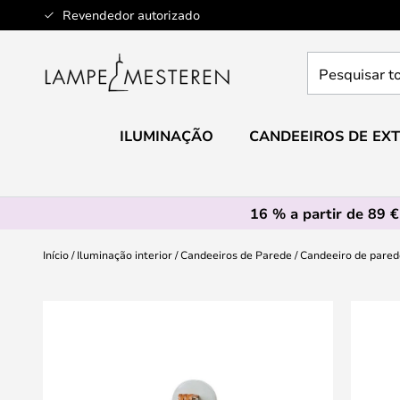
Ir
Revendedor autorizado
para
o
Pesquisar
Conteúdo
toda
a
loja
ILUMINAÇÃO
CANDEEIROS DE EXT
aqui...
16 % a partir de 89 €
Início
Iluminação interior
Candeeiros de Parede
Candeeiro de pared
Saltar
para
o
final