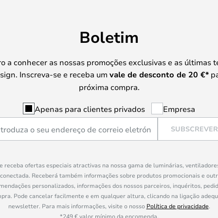
Boletim
iro a conhecer as nossas promoções exclusivas e as últimas 
sign. Inscreva-se e receba um
vale de desconto de
20 €
*
pa
próxima compra.
Apenas para clientes privados
Empresa
SUBSCREVER
e receba ofertas especiais atractivas na nossa gama de luminárias, ventiladore
 conectada. Receberá também informações sobre produtos promocionais e out
mendações personalizados, informações dos nossos parceiros, inquéritos, pedid
a. Pode cancelar facilmente e em qualquer altura, clicando na ligação adeq
newsletter. Para mais informações, visite o nosso
Política de privacidade
.
*249 € valor mínimo da encomenda.