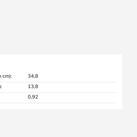
 cm):
34,8
:
13,8
0,92