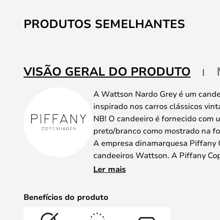
PRODUTOS SEMELHANTES
VISÃO GERAL DO PRODUTO
A Wattson Nardo Grey é um candee
inspirado nos carros clássicos vint
NB! O candeeiro é fornecido com 
preto/branco como mostrado na fo
A empresa dinamarquesa Piffany 
candeeiros Wattson. A Piffany Co
qualidade e produção sustentável. 
Ler mais
mais personalidade à sua casa, e 
exemplo disso.
Benefícios do produto