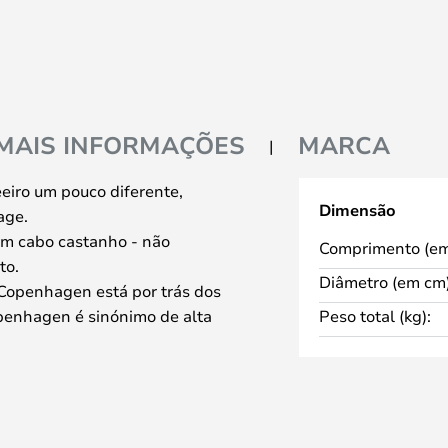
MAIS INFORMAÇÕES
MARCA
iro um pouco diferente,
Dimensão
age.
um cabo castanho - não
Comprimento (em
to.
Diâmetro (em cm)
Copenhagen está por trás dos
penhagen é sinónimo de alta
Peso total (kg):
O objetivo da Piffany é trazer
a série Wattson é um excelente