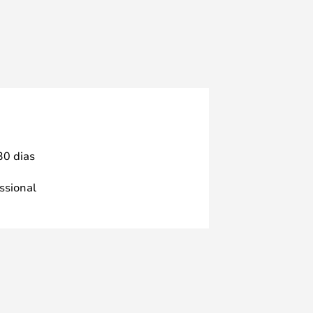
30 dias
issional