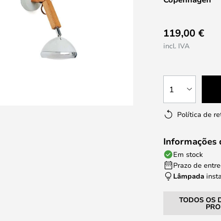
119,00 €
incl. IVA
1
Política de r
Informações 
Em stock
Prazo de entreg
Lâmpada
inst
TODOS OS 
PRO