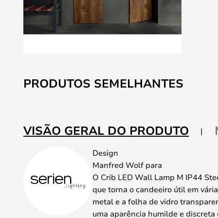
Saltar
para
PRODUTOS SEMELHANTES
o
início
da
Galeria
VISÃO GERAL DO PRODUTO
de
imagens
Design
Manfred Wolf para
O Crib LED Wall Lamp M IP44 Stee
que torna o candeeiro útil em vári
metal e a folha de vidro transpar
uma aparência humilde e discreta