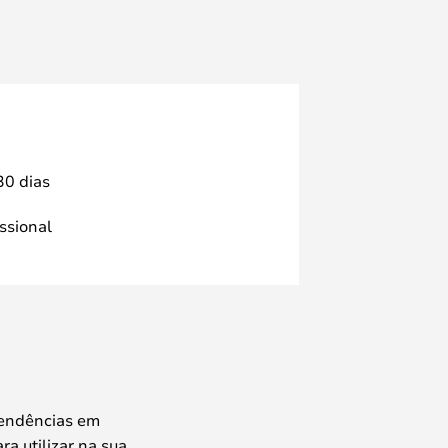
30 dias
issional
tendências em
ra utilizar na sua