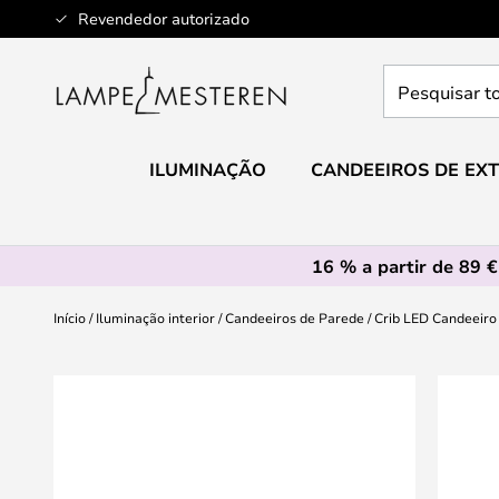
Ir
Revendedor autorizado
para
o
Pesquisar
Conteúdo
toda
a
loja
ILUMINAÇÃO
CANDEEIROS DE EXT
aqui...
16 % a partir de 89 €
Início
Iluminação interior
Candeeiros de Parede
Crib LED Candeeiro 
Saltar
para
o
final