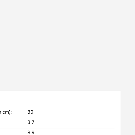
 cm):
30
3,7
8,9