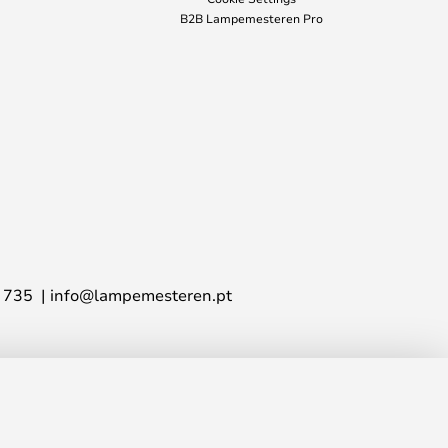
B2B Lampemesteren Pro
 735
info@lampemesteren.pt
ADICIONAR AO
558,00 €
CARRINHO