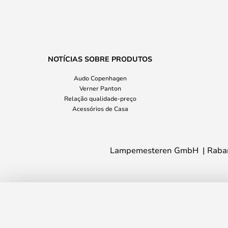
NOTÍCIAS SOBRE PRODUTOS
Audo Copenhagen
Verner Panton
Relação qualidade-preço
Acessórios de Casa
Lampemesteren GmbH
Raba
Crib LED Candeeiro de Parede M IP44 S
Lighting
Prazo de entrega: 3 - 4 semanas