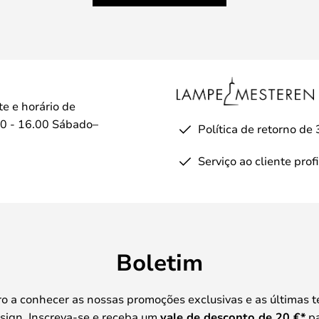
te e horário de
0 - 16.00 Sábado–
Política de retorno de 
Serviço ao cliente prof
Boletim
iro a conhecer as nossas promoções exclusivas e as últimas 
sign. Inscreva-se e receba um
vale de desconto de
20 €
*
pa