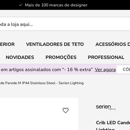
Mais de 100 marcas de designer
ERIOR
VENTILADORES DE TETO
ACESSÓRIOS 
NOVIDADES
PROMOÇÕES
PROFESSIONAL
em artigos assinalados com “- 16 % extra”
Ver agora
CÓ
de Parede M IP44 Stainless Steel - Serien Lighting
Crib LED Cande
Lighting