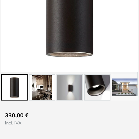
Saltar
330,00 €
para
incl. IVA
o
início