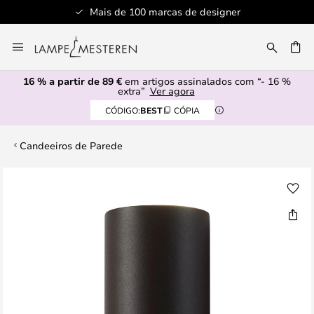
Mais de 100 marcas de designer
Ir
para
UISAR
o
16 % a partir de 89 €
em artigos assinalados com “- 16 %
Conteúdo
extra”
Ver agora
CÓDIGO:
BEST
CÓPIA
Candeeiros de Parede
Saltar
para
o
final
da
Galeria
de
imagens