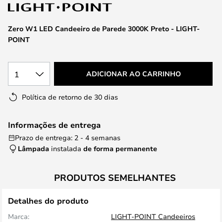
da
Galeria
de
Zero W1 LED Candeeiro de Parede 3000K Preto - LIGHT-
imagens
POINT
1
ADICIONAR AO CARRINHO
Política de retorno de 30 dias
Informações de entrega
Prazo de entrega: 2 - 4 semanas
Lâmpada
instalada
de forma permanente
PRODUTOS SEMELHANTES
Detalhes do produto
Marca:
LIGHT-POINT Candeeiros