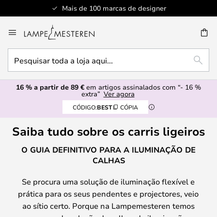
Mais de 100 marcas de designer
Ir
para
UISAR
o
Pesquisar
Conteúdo
PESQ
toda
a
16 % a partir de 89 €
em artigos assinalados com “- 16 %
loja
extra”
Ver agora
aqui...
CÓDIGO:
BEST
CÓPIA
Saiba tudo sobre os carris ligeiros
O GUIA DEFINITIVO PARA A ILUMINAÇÃO DE
CALHAS
Se procura uma solução de iluminação flexível e
prática para os seus pendentes e projectores, veio
ao sítio certo. Porque na Lampemesteren temos