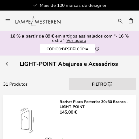
Mais de 100 marcas de designer
Ir
para
UISAR
o
16 % a partir de 89 €
em artigos assinalados com “- 16 %
Conteúdo
extra”
Ver agora
CÓDIGO:
BEST
CÓPIA
LIGHT-POINT Abajures e Acessórios
31 Produtos
FILTRO
Rørhat Placa Posterior 30x30 Branco -
LIGHT-POINT
145,00 €