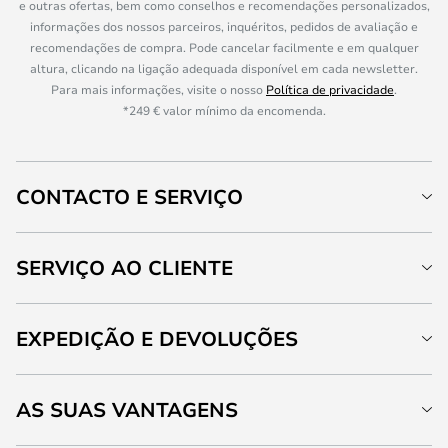
e outras ofertas, bem como conselhos e recomendações personalizados,
informações dos nossos parceiros, inquéritos, pedidos de avaliação e
recomendações de compra. Pode cancelar facilmente e em qualquer
altura, clicando na ligação adequada disponível em cada newsletter.
Para mais informações, visite o nosso
Política de privacidade
.
*249 € valor mínimo da encomenda.
CONTACTO E SERVIÇO
SERVIÇO AO CLIENTE
EXPEDIÇÃO E DEVOLUÇÕES
AS SUAS VANTAGENS