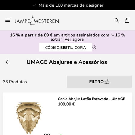
Mais de 100 marcas de designer
Ir
para
UISAR
o
16 % a partir de 89 €
em artigos assinalados com “- 16 %
Conteúdo
extra”
Ver agora
CÓDIGO:
BEST
CÓPIA
UMAGE Abajures e Acessórios
33 Produtos
FILTRO
Conia Abajur Latão Escovado - UMAGE
109,00 €