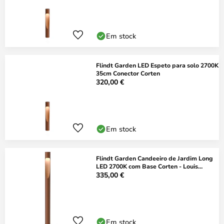
Em stock
Flindt Garden LED Espeto para solo 2700K
35cm Conector Corten
320,00 €
Em stock
Flindt Garden Candeeiro de Jardim Long
LED 2700K com Base Corten - Louis
Poulsen
335,00 €
Em stock