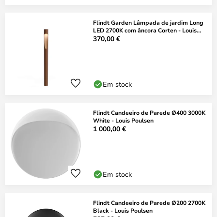
Flindt Garden Lâmpada de jardim Long
LED 2700K com âncora Corten - Louis
Poulsen
370,00 €
Em stock
Flindt Candeeiro de Parede Ø400 3000K
White - Louis Poulsen
1 000,00 €
Em stock
Flindt Candeeiro de Parede Ø200 2700K
Black - Louis Poulsen