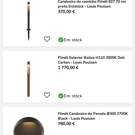
Candeeiro de caminho Flindt 827 70 cm
preta Erdstück - Louis Poulsen
370,00 €
Em stock
Flindt Exterior Baliza H110 3000K Dali
Corten - Louis Poulsen
1 770,00 €
Em stock
Flindt Candeeiro de Parede Ø300 2700K
Black - Louis Poulsen
780,00 €