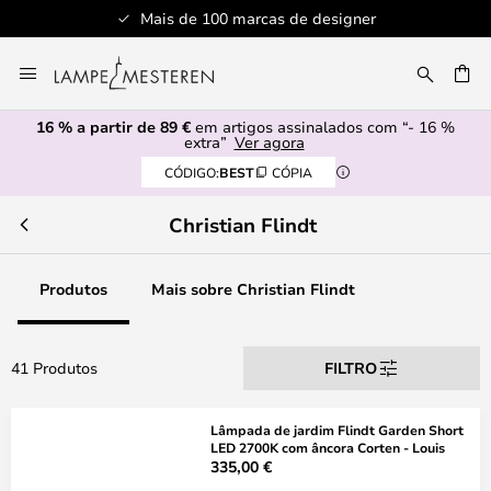
Mais de 100 marcas de designer
Ir
para
UISAR
o
16 % a partir de 89 €
em artigos assinalados com “- 16 %
Conteúdo
extra”
Ver agora
CÓDIGO:
BEST
CÓPIA
Christian Flindt
Produtos
Mais sobre Christian Flindt
41 Produtos
FILTRO
Lâmpada de jardim Flindt Garden Short
LED 2700K com âncora Corten - Louis
335,00 €