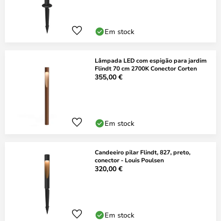
Em stock
Lâmpada LED com espigão para jardim
Flindt 70 cm 2700K Conector Corten
355,00 €
Em stock
Candeeiro pilar Flindt, 827, preto,
conector - Louis Poulsen
320,00 €
Em stock