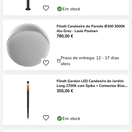
Em stock
Flindt Candeeiro de Parede Ø300 3000K
Alu Grey - Louis Poulsen
780,00 €
Prazo de entrega: 12 - 17 dias
úteis
Flindt Garden LED Candeeiro de Jardim
Long 2700K com Spike + Connector Black
- L
355,00 €
Em stock