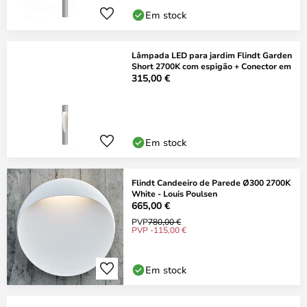
Em stock
Lâmpada LED para jardim Flindt Garden
Short 2700K com espigão + Conector em
315,00 €
Em stock
Flindt Candeeiro de Parede Ø300 2700K
White - Louis Poulsen
665,00 €
PVP
780,00 €
PVP -115,00 €
Em stock