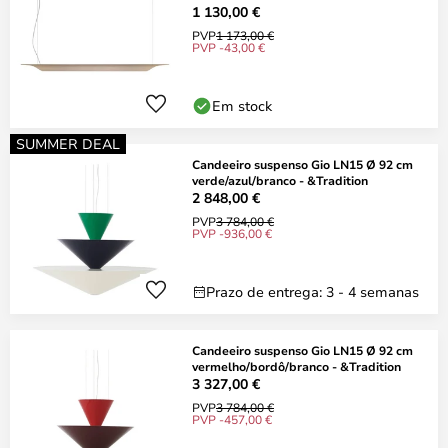
1 130,00 €
PVP
1 173,00 €
PVP -43,00 €
Em stock
SUMMER DEAL
Candeeiro suspenso Gio LN15 Ø 92 cm
verde/azul/branco - &Tradition
2 848,00 €
PVP
3 784,00 €
PVP -936,00 €
Prazo de entrega: 3 - 4 semanas
Candeeiro suspenso Gio LN15 Ø 92 cm
vermelho/bordô/branco - &Tradition
3 327,00 €
PVP
3 784,00 €
PVP -457,00 €