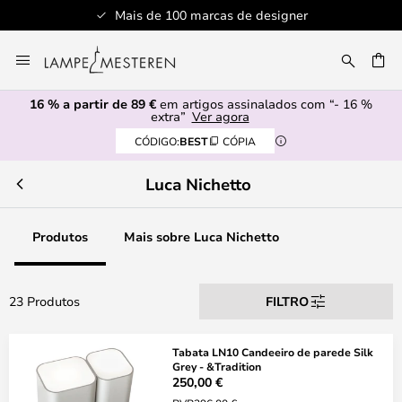
Mais de 100 marcas de designer
Ir
para
UISAR
o
16 % a partir de 89 €
em artigos assinalados com “- 16 %
Conteúdo
extra”
Ver agora
CÓDIGO:
BEST
CÓPIA
Luca Nichetto
Produtos
Mais sobre Luca Nichetto
23 Produtos
FILTRO
Tabata LN10 Candeeiro de parede Silk
Grey - &Tradition
250,00 €