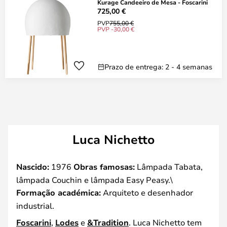
Kurage Candeeiro de Mesa - Foscarini
725,00 €
PVP
755,00 €
PVP -30,00 €
Prazo de entrega: 2 - 4 semanas
Luca Nichetto
Nascido:
1976
Obras famosas:
Lâmpada Tabata,
lâmpada Couchin e lâmpada Easy Peasy.\
Formação académica:
Arquiteto e desenhador
industrial.
Foscarini
,
Lodes
e
&Tradition
. Luca Nichetto tem