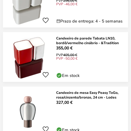
PVP
296,00 €
PVP -46,00 €
Prazo de entrega: 4 - 5 semanas
Candeeiro de parede Tabata LN10,
bordô/vermelho cinábrio - &Tradition
355,00 €
PVP
405,00 €
PVP -50,00 €
Em stock
Candeeiro de mesa Easy Peasy ToGo,
rosa/cinzento/bronze, 24 cm - Lodes
327,00 €
Em stock