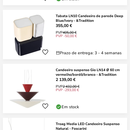
Tabata LN10 Candeeiro de parede Deep
Blue/Ivory - &Tradition
355,00 €
PVP
405,00 €
PVP -50,00 €
Prazo de entrega: 3 - 4 semanas
Candeeiro suspenso Gio LN14 Ø 60 cm
vermelho/bordô/branco - &Tradition
2 139,00 €
PVP
2 432,00 €
PVP -293,00 €
Em stock
Troag Media LED Candeeiro Suspenso
Natural - Foscarini