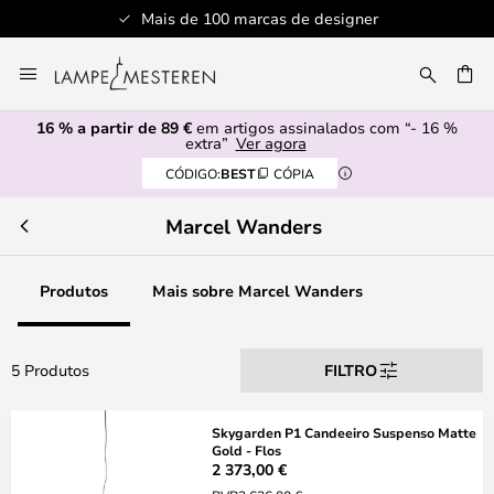
Mais de 100 marcas de designer
Ir
para
UISAR
o
16 % a partir de 89 €
em artigos assinalados com “- 16 %
Conteúdo
extra”
Ver agora
CÓDIGO:
BEST
CÓPIA
Marcel Wanders
Produtos
Mais sobre Marcel Wanders
5 Produtos
FILTRO
Skygarden P1 Candeeiro Suspenso Matte
Gold - Flos
2 373,00 €