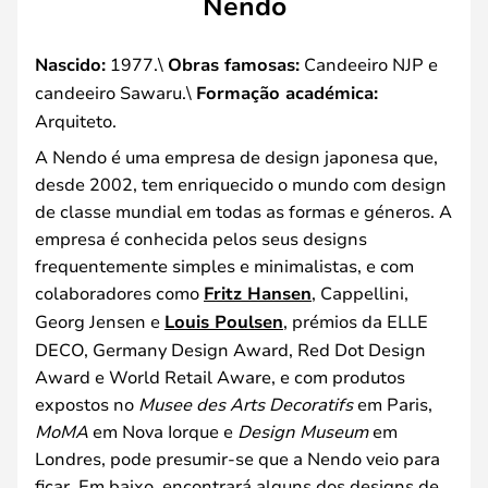
Nendo
Nascido:
1977.\
Obras famosas:
Candeeiro NJP e
candeeiro Sawaru.\
Formação académica:
Arquiteto.
A Nendo é uma empresa de design japonesa que,
desde 2002, tem enriquecido o mundo com design
de classe mundial em todas as formas e géneros. A
empresa é conhecida pelos seus designs
frequentemente simples e minimalistas, e com
colaboradores como
Fritz Hansen
, Cappellini,
Georg Jensen e
Louis Poulsen
, prémios da ELLE
DECO, Germany Design Award, Red Dot Design
Award e World Retail Aware, e com produtos
expostos no
Musee des Arts Decoratifs
em Paris,
MoMA
em Nova Iorque e
Design Museum
em
Londres, pode presumir-se que a Nendo veio para
ficar. Em baixo, encontrará alguns dos designs de