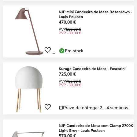
NJP Mini Candeeiro de Mesa Rosebrown -
Louis Poulsen
470,00 €
PVP
550,00 €
PVP -80,00 €
Em stock
Kurage Candeeiro de Mesa - Foscarini
725,00 €
PVP
755,00 €
PVP -30,00 €
Prazo de entrega: 2 - 4 semanas
NJP Candeeiro de Mesa com Clamp 2700K
Light Grey - Louis Poulsen
570,00 €