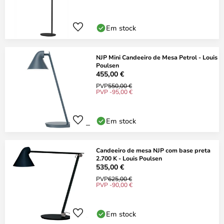
Em stock
NJP Mini Candeeiro de Mesa Petrol - Louis
Poulsen
455,00 €
PVP
550,00 €
PVP -95,00 €
Em stock
Candeeiro de mesa NJP com base preta
2.700 K - Louis Poulsen
535,00 €
PVP
625,00 €
PVP -90,00 €
Em stock