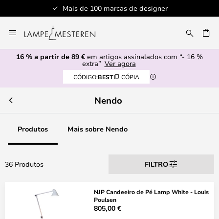
Mais de 100 marcas de designer
Ir
para
UISAR
o
16 % a partir de 89 €
em artigos assinalados com “- 16 %
Conteúdo
extra”
Ver agora
CÓDIGO:
BEST
CÓPIA
Nendo
Produtos
Mais sobre Nendo
36 Produtos
FILTRO
NJP Candeeiro de Pé Lamp White - Louis
Poulsen
805,00 €