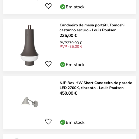
Em stock
Candeeiro de mesa portátil Tomoshi,
castanho escuro - Louis Poulsen
235,00 €
PVP
270,00 €
PVP -35,00 €
Em stock
NJP Box HW Short Candeeiro de parede
LED 2700K, cinzento - Louis Poulsen
450,00 €
Em stock