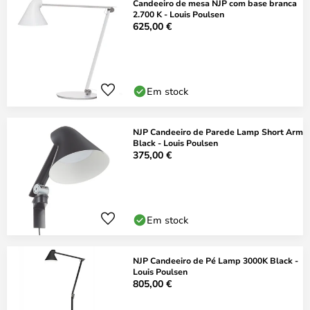
Candeeiro de mesa NJP com base branca
2.700 K - Louis Poulsen
625,00 €
Em stock
NJP Candeeiro de Parede Lamp Short Arm
Black - Louis Poulsen
375,00 €
Em stock
NJP Candeeiro de Pé Lamp 3000K Black -
Louis Poulsen
805,00 €