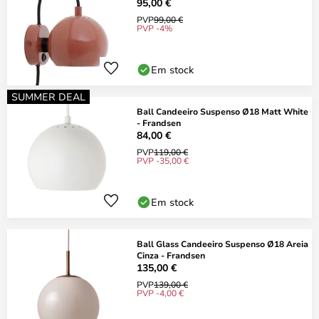
95,00 €
PVP
99,00 €
PVP -4%
Em stock
SUMMER DEAL
Ball Candeeiro Suspenso Ø18 Matt White
- Frandsen
84,00 €
PVP
119,00 €
PVP -35,00 €
Em stock
Ball Glass Candeeiro Suspenso Ø18 Areia
Cinza - Frandsen
135,00 €
PVP
139,00 €
PVP -4,00 €