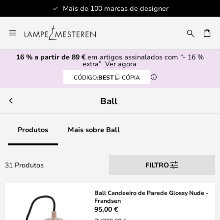
Mais de 100 marcas de designer
Ir
para
UISAR
o
16 % a partir de 89 €
em artigos assinalados com “- 16 %
Conteúdo
extra”
Ver agora
CÓDIGO:
BEST
CÓPIA
Ball
Produtos
Mais sobre Ball
31 Produtos
FILTRO
Ball Candeeiro de Parede Glossy Nude -
Frandsen
95,00 €