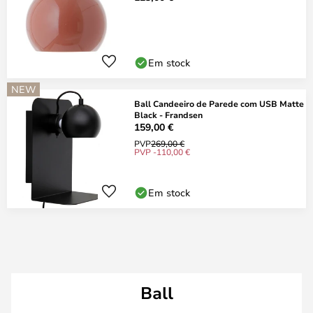
Em stock
NEW
Ball Candeeiro de Parede com USB Matte
Black - Frandsen
159,00 €
PVP
269,00 €
PVP -110,00 €
Em stock
Ball