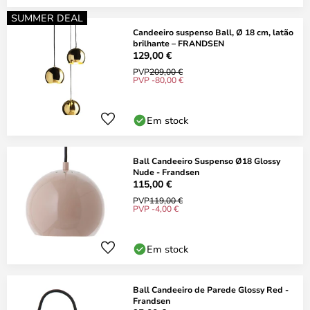
SUMMER DEAL
Candeeiro suspenso Ball, Ø 18 cm, latão
brilhante – FRANDSEN
129,00 €
PVP
209,00 €
PVP -80,00 €
Em stock
Ball Candeeiro Suspenso Ø18 Glossy
Nude - Frandsen
115,00 €
PVP
119,00 €
PVP -4,00 €
Em stock
Ball Candeeiro de Parede Glossy Red -
Frandsen