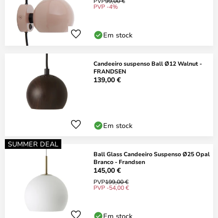
PVP
99,00 €
PVP -4%
Em stock
Candeeiro suspenso Ball Ø12 Walnut -
FRANDSEN
139,00 €
Em stock
SUMMER DEAL
Ball Glass Candeeiro Suspenso Ø25 Opal
Branco - Frandsen
145,00 €
PVP
199,00 €
PVP -54,00 €
Em stock