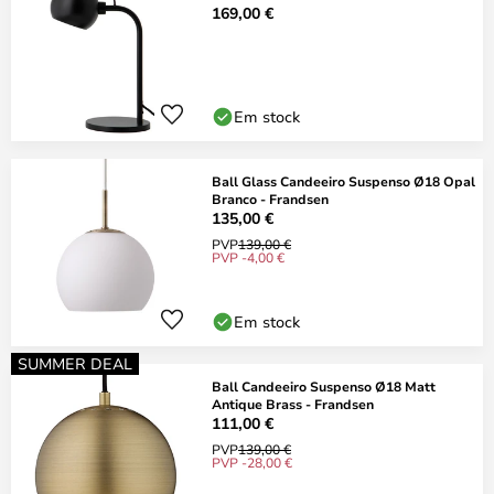
169,00 €
Em stock
Ball Glass Candeeiro Suspenso Ø18 Opal
Branco - Frandsen
135,00 €
PVP
139,00 €
PVP -4,00 €
Em stock
SUMMER DEAL
Ball Candeeiro Suspenso Ø18 Matt
Antique Brass - Frandsen
111,00 €
PVP
139,00 €
PVP -28,00 €