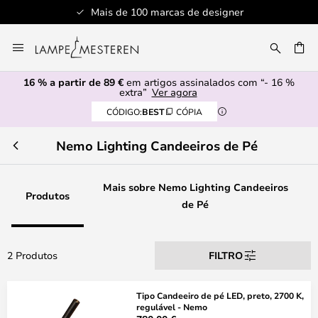
Mais de 100 marcas de designer
Ir
para
UISAR
o
16 % a partir de 89 €
em artigos assinalados com “- 16 %
Conteúdo
extra”
Ver agora
CÓDIGO:
BEST
CÓPIA
Nemo Lighting Candeeiros de Pé
Mais sobre Nemo Lighting Candeeiros
Produtos
de Pé
2 Produtos
FILTRO
Tipo Candeeiro de pé LED, preto, 2700 K,
regulável - Nemo