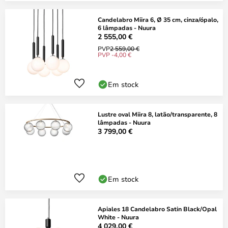
Candelabro Miira 6, Ø 35 cm, cinza/ópalo,
6 lâmpadas - Nuura
2 555,00 €
PVP
2 559,00 €
PVP -4,00 €
Em stock
Lustre oval Miira 8, latão/transparente, 8
lâmpadas - Nuura
3 799,00 €
Em stock
Apiales 18 Candelabro Satin Black/Opal
White - Nuura
4 029,00 €