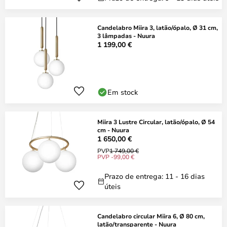
Candelabro Miira 3, latão/ópalo, Ø 31 cm,
3 lâmpadas - Nuura
1 199,00 €
Em stock
Miira 3 Lustre Circular, latão/ópalo, Ø 54
cm - Nuura
1 650,00 €
PVP
1 749,00 €
PVP -99,00 €
Prazo de entrega: 11 - 16 dias
úteis
Candelabro circular Miira 6, Ø 80 cm,
latão/transparente - Nuura