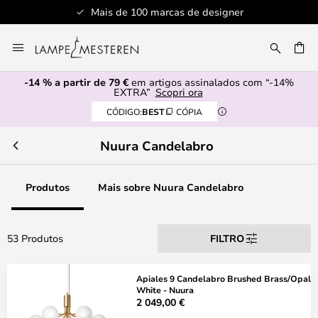
Mais de 100 marcas de designer
Servi
Ir
para
UISAR
o
-14 % a partir de 79 €
em artigos assinalados com “-14%
Conteúdo
EXTRA”
Scopri ora
CÓDIGO:
BEST
CÓPIA
Nuura Candelabro
Produtos
Mais sobre Nuura Candelabro
53 Produtos
FILTRO
Apiales 9 Candelabro Brushed Brass/Opal
White - Nuura
2 049,00 €