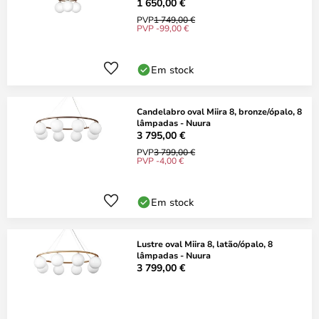
1 650,00 €
PVP
1 749,00 €
PVP -99,00 €
Em stock
Candelabro oval Miira 8, bronze/ópalo, 8
lâmpadas - Nuura
3 795,00 €
PVP
3 799,00 €
PVP -4,00 €
Em stock
Lustre oval Miira 8, latão/ópalo, 8
lâmpadas - Nuura
3 799,00 €