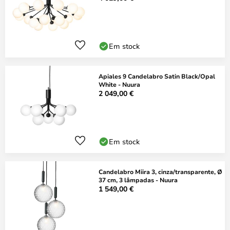
Em stock
Apiales 9 Candelabro Satin Black/Opal
White - Nuura
2 049,00 €
Em stock
Candelabro Miira 3, cinza/transparente, Ø
37 cm, 3 lâmpadas - Nuura
1 549,00 €