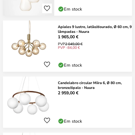
Em stock
Apiales 9 lustre, latão/dourado, Ø 60 cm, 9
lâmpadas - Nuura
1 965,00 €
PVP
2 049,00 €
PVP -84,00 €
Em stock
Candelabro circular Miira 6, Ø 80 cm,
bronze/ópalo - Nuura
2 959,00 €
Em stock