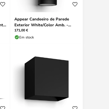
Appear Candeeiro de Parede
nte
Exterior White/Color Amb. -
171,00 €
Philips Hue
Em stock