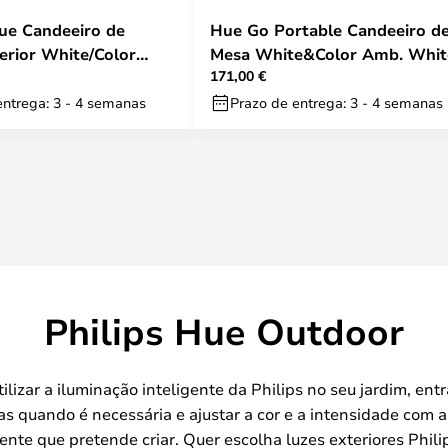
ue Candeeiro de
Hue Go Portable Candeeiro d
erior White/Color
Mesa White&Color Amb. Whit
171,00 €
lips Hue
Philips Hue
entrega: 3 - 4 semanas
Prazo de entrega: 3 - 4 semanas
Philips Hue Outdoor
tilizar a iluminação inteligente da Philips no seu jardim, e
nas quando é necessária e ajustar a cor e a intensidade com 
nte que pretende criar. Quer escolha luzes exteriores Phili