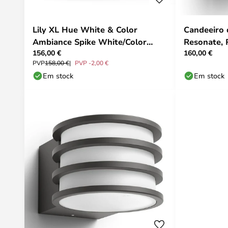
Lily XL Hue White & Color
Candeeiro 
Ambiance Spike White/Color
Resonate, 
156,00 €
160,00 €
Amb. - Philips Hue
Hue
PVP
158,00 €
PVP -2,00 €
Em stock
Em stock