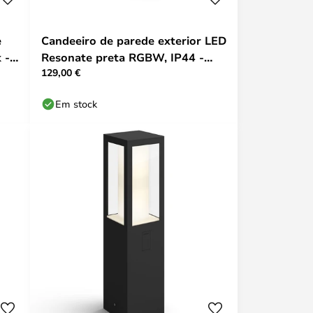
e
Candeeiro de parede exterior LED
 -
Resonate preta RGBW, IP44 -
129,00 €
Philips Hue
Em stock