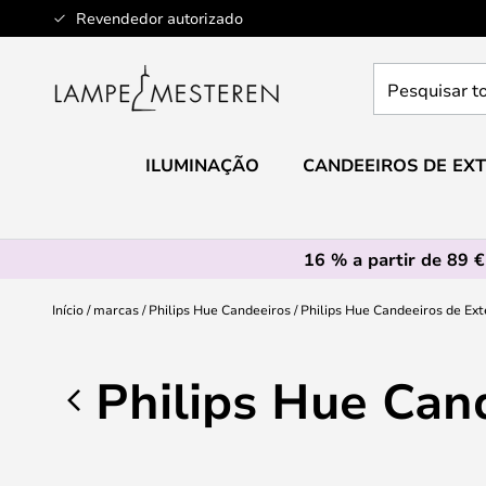
Ir
Revendedor autorizado
para
o
Pesquisar
Conteúdo
toda
a
loja
ILUMINAÇÃO
CANDEEIROS DE EXT
aqui...
16 % a partir de 89 €
Início
marcas
Philips Hue Candeeiros
Philips Hue Candeeiros de Ext
Philips Hue Cand