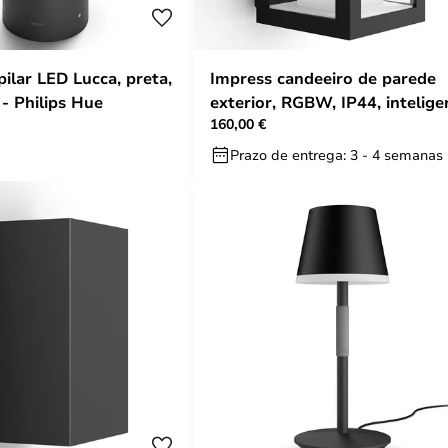
ilar LED Lucca, preta,
Impress candeeiro de parede
 - Philips Hue
exterior, RGBW, IP44, intelige
160,00 €
- Philips Hue
Prazo de entrega: 3 - 4 semanas