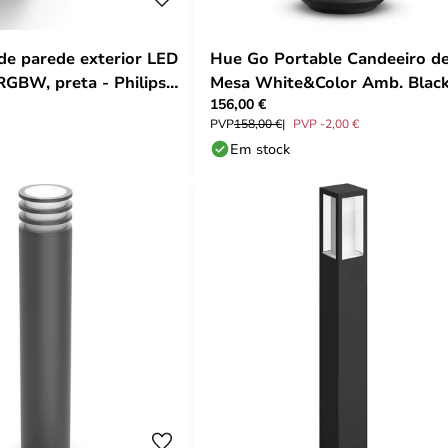
de parede exterior LED
Hue Go Portable Candeeiro d
RGBW, preta - Philips
Mesa White&Color Amb. Black
156,00 €
Philips Hue
PVP
158,00 €
PVP -2,00 €
Em stock