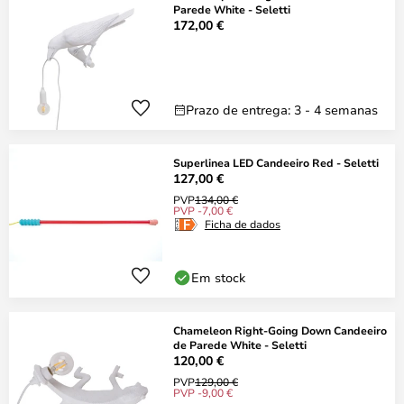
Parede White - Seletti
172,00 €
Prazo de entrega: 3 - 4 semanas
Superlinea LED Candeeiro Red - Seletti
127,00 €
PVP
134,00 €
PVP -7,00 €
Ficha de dados
Em stock
Chameleon Right-Going Down Candeeiro
de Parede White - Seletti
120,00 €
PVP
129,00 €
PVP -9,00 €