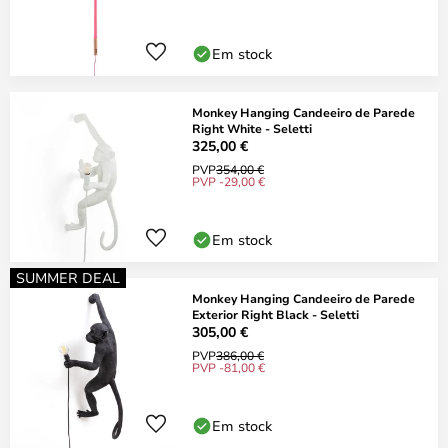
Em stock
Monkey Hanging Candeeiro de Parede
Right White - Seletti
325,00 €
PVP
354,00 €
PVP -29,00 €
Em stock
SUMMER DEAL
Monkey Hanging Candeeiro de Parede
Exterior Right Black - Seletti
305,00 €
PVP
386,00 €
PVP -81,00 €
Em stock