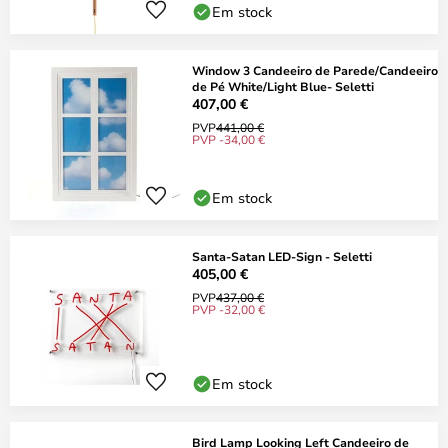
Em stock
Window 3 Candeeiro de Parede/Candeeiro
de Pé White/Light Blue- Seletti
407,00 €
PVP
441,00 €
PVP -34,00 €
Em stock
Santa-Satan LED-Sign - Seletti
405,00 €
PVP
437,00 €
PVP -32,00 €
Em stock
Bird Lamp Looking Left Candeeiro de