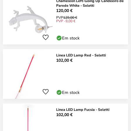
Chameleon Left-Going Up Candeeiro de
Parede White - Seletti
120,00 €
PVP
129,00 €
PVP -9,00 €
Em stock
Linea LED Lamp Red - Seletti
102,00 €
Em stock
Linea LED Lamp Fucsia - Seletti
102,00 €