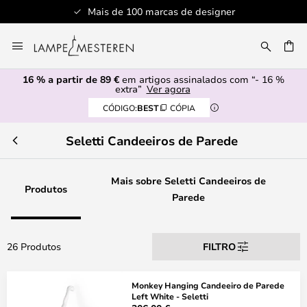
Mais de 100 marcas de designer
Ir
para
UISAR
o
16 % a partir de 89 €
em artigos assinalados com “- 16 %
Conteúdo
extra”
Ver agora
CÓDIGO:
BEST
CÓPIA
Seletti Candeeiros de Parede
Mais sobre Seletti Candeeiros de
Produtos
Parede
26 Produtos
FILTRO
Monkey Hanging Candeeiro de Parede
Left White - Seletti