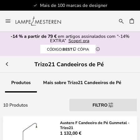
Mais de 100 marcas de designer
Ir
para
UISAR
o
-14 % a partir de 79 €
em artigos assinalados com “-14%
Conteúdo
EXTRA”
Scopri ora
CÓDIGO:
BEST
CÓPIA
Trizo21 Candeeiros de Pé
Produtos
Mais sobre Trizo21 Candeeiros de Pé
10 Produtos
FILTRO
Austere F Candeeiro de Pé Gunmetal -
Trizo21
1 132,00 €