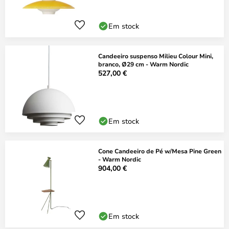
Em stock
Candeeiro suspenso Milieu Colour Mini,
branco, Ø29 cm - Warm Nordic
527,00 €
Em stock
Cone Candeeiro de Pé w/Mesa Pine Green
- Warm Nordic
904,00 €
Em stock