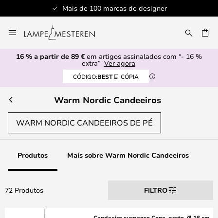
gner
Serviço de atendimento profissiona
Ir
para
UISAR
o
16 % a partir de 89 €
em artigos assinalados com “- 16 %
Conteúdo
extra”
Ver agora
CÓDIGO:
BEST
CÓPIA
Warm Nordic Candeeiros
WARM NORDIC CANDEEIROS DE PÉ
Produtos
Mais sobre Warm Nordic Candeeiros
72 Produtos
FILTRO
Candeeiro suspenso Cone, preto, Ø 16 cm