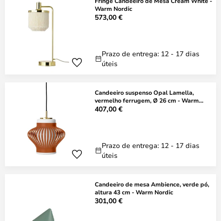
Fringe Candeeiro de Mesa Cream White -
Warm Nordic
573,00 €
Prazo de entrega: 12 - 17 dias
úteis
Candeeiro suspenso Opal Lamella,
vermelho ferrugem, Ø 26 cm - Warm
Nordic
407,00 €
Prazo de entrega: 12 - 17 dias
úteis
Candeeiro de mesa Ambience, verde pó,
altura 43 cm - Warm Nordic
301,00 €