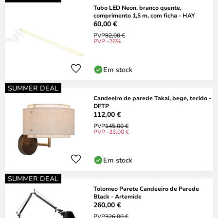
Tubo LED Neon, branco quente,
comprimento 1,5 m, com ficha - HAY
60,00 €
PVP
82,00 €
PVP -26%
Em stock
SUMMER DEAL
Candeeiro de parede Takai, bege, tecido -
DFTP
112,00 €
PVP
145,00 €
PVP -33,00 €
Em stock
SUMMER DEAL
Tolomeo Parete Candeeiro de Parede
Black - Artemide
260,00 €
PVP
326,00 €