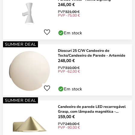
246,00 €
PVP
321,00 €
PVP -75,00 €
Em stock
SUMMER DEAL
Dioscuri 25 C/W Candeeiro de
Tecto/Candeeiro de Parede - Artemide
248,00 €
PVP
310,00 €
PVP -62,00 €
Em stock
SUMMER DEAL
Candeeiro de parede LED recarregável
Grasp, com lâmpada magnética -
FRANDSEN
159,00 €
PVP
249,00 €
PVP -90,00 €