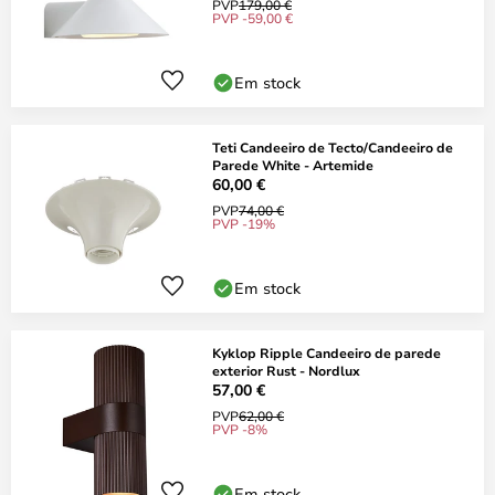
PVP
179,00 €
PVP -59,00 €
Em stock
Teti Candeeiro de Tecto/Candeeiro de
Parede White - Artemide
60,00 €
PVP
74,00 €
PVP -19%
Em stock
Kyklop Ripple Candeeiro de parede
exterior Rust - Nordlux
57,00 €
PVP
62,00 €
PVP -8%
Em stock