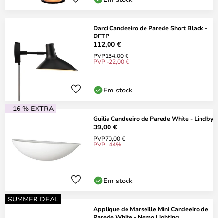
Darci Candeeiro de Parede Short Black -
DFTP
112,00 €
PVP
134,00 €
PVP -22,00 €
Em stock
- 16 % EXTRA
Guilia Candeeiro de Parede White - Lindby
39,00 €
PVP
70,00 €
PVP -44%
Em stock
SUMMER DEAL
Applique de Marseille Mini Candeeiro de
Parede White - Nemo Lighting