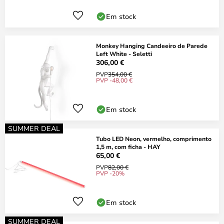
Em stock
Monkey Hanging Candeeiro de Parede
Left White - Seletti
306,00 €
PVP
354,00 €
PVP -48,00 €
Em stock
SUMMER DEAL
Tubo LED Neon, vermelho, comprimento
1,5 m, com ficha - HAY
65,00 €
PVP
82,00 €
PVP -20%
Em stock
SUMMER DEAL