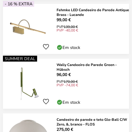
- 16 % EXTRA
Fehmke LED Candeeiro de Parede Antique
Brass - Lucande
99,00 €
PVP
139,00 €
PVP -40,00 €
Em stock
SUMMER DEAL
Wally Candeeiro de Parede Green -
Hübsch
96,00 €
PVP
170,00 €
PVP -74,00 €
Em stock
Candeeiro de parede e teto Glo-Ball C/W
Zero, &, branco - FLOS
275,00 €