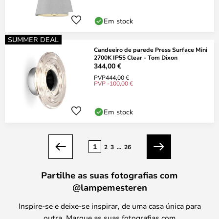
Em stock
SUMMER DEAL
Candeeiro de parede Press Surface Mini
2700K IP55 Clear - Tom Dixon
344,00 €
PVP
444,00 €
PVP -100,00 €
Em stock
Página
1
2
3
...
26
Anterior
Seguinte
Partilhe as suas fotografias com
@lampemesteren
Inspire-se e deixe-se inspirar, de uma casa única para
outra. Marque as suas fotografias com