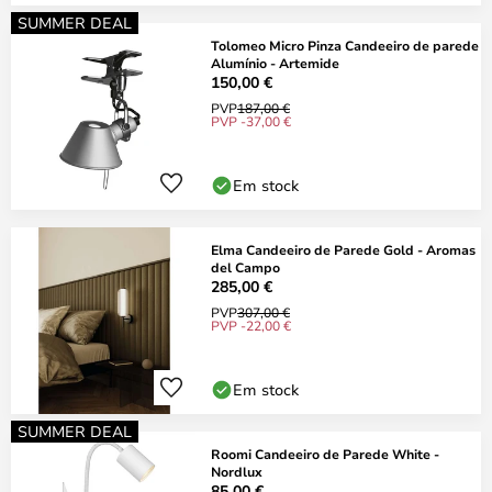
SUMMER DEAL
Tolomeo Micro Pinza Candeeiro de parede
Alumínio - Artemide
150,00 €
PVP
187,00 €
PVP -37,00 €
Em stock
Elma Candeeiro de Parede Gold - Aromas
del Campo
285,00 €
PVP
307,00 €
PVP -22,00 €
Em stock
SUMMER DEAL
Roomi Candeeiro de Parede White -
Nordlux
85,00 €