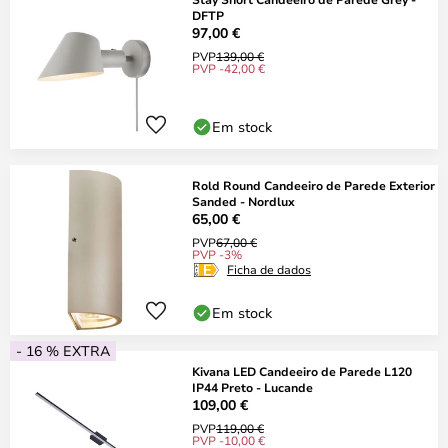
DFTP
97,00 €
PVP
139,00 €
PVP -42,00 €
Em stock
Rold Round Candeeiro de Parede Exterior
Sanded - Nordlux
65,00 €
PVP
67,00 €
PVP -3%
Ficha de dados
Em stock
- 16 % EXTRA
Kivana LED Candeeiro de Parede L120
IP44 Preto - Lucande
109,00 €
PVP
119,00 €
PVP -10,00 €