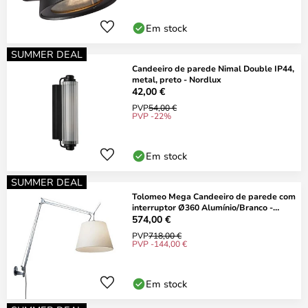
Em stock
SUMMER DEAL
Candeeiro de parede Nimal Double IP44,
metal, preto - Nordlux
42,00 €
PVP
54,00 €
PVP -22%
Em stock
SUMMER DEAL
Tolomeo Mega Candeeiro de parede com
interruptor Ø360 Alumínio/Branco -
Artemide
574,00 €
PVP
718,00 €
PVP -144,00 €
Em stock