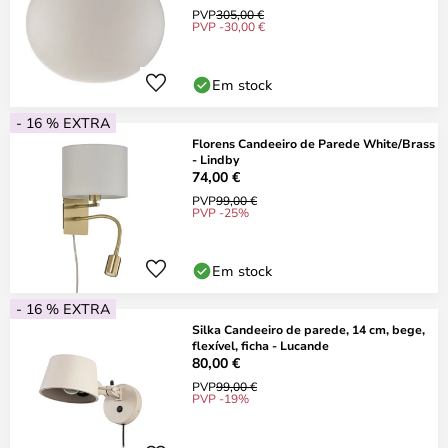
PVP
305,00 €
PVP -30,00 €
Em stock
- 16 % EXTRA
Florens Candeeiro de Parede White/Brass
- Lindby
74,00 €
PVP
99,00 €
PVP -25%
Em stock
- 16 % EXTRA
Silka Candeeiro de parede, 14 cm, bege,
flexível, ficha - Lucande
80,00 €
PVP
99,00 €
PVP -19%