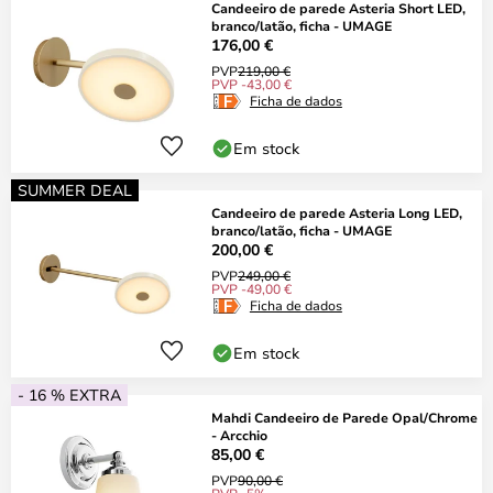
Candeeiro de parede Asteria Short LED,
branco/latão, ficha - UMAGE
176,00 €
PVP
219,00 €
PVP -43,00 €
Ficha de dados
Em stock
SUMMER DEAL
Candeeiro de parede Asteria Long LED,
branco/latão, ficha - UMAGE
200,00 €
PVP
249,00 €
PVP -49,00 €
Ficha de dados
Em stock
- 16 % EXTRA
Mahdi Candeeiro de Parede Opal/Chrome
- Arcchio
85,00 €
PVP
90,00 €