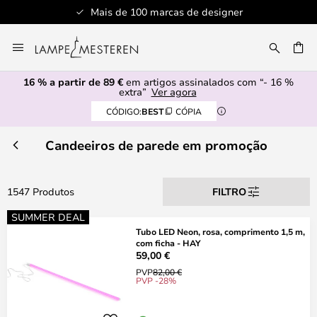
Serviço de atendimento profissional
Ir
para
UISAR
o
16 % a partir de 89 €
em artigos assinalados com “- 16 %
Conteúdo
extra”
Ver agora
CÓDIGO:
BEST
CÓPIA
Candeeiros de parede em promoção
1547 Produtos
FILTRO
SUMMER DEAL
Tubo LED Neon, rosa, comprimento 1,5 m,
com ficha - HAY
59,00 €
PVP
82,00 €
PVP -28%