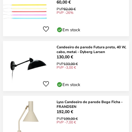
60,00 €
PVP
82,00 €
PVP -26%
Em stock
Candeeiro de parede Futura preto, 40 W,
cabo, metal - Dyberg Larsen
130,00 €
PVP
133,00 €
PVP -3,00 €
Em stock
Lyss Candeeiro de parede Bege Ficha -
FRANDSEN
192,00 €
PVP
199,00 €
PVP -7,00 €