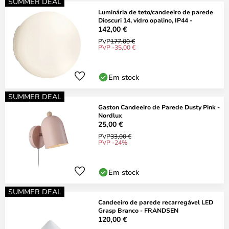
SUMMER DEAL
Luminária de teto/candeeiro de parede
Dioscuri 14, vidro opalino, IP44 -
142,00 €
PVP
177,00 €
PVP -35,00 €
Em stock
SUMMER DEAL
Gaston Candeeiro de Parede Dusty Pink -
Nordlux
25,00 €
PVP
33,00 €
PVP -24%
Em stock
SUMMER DEAL
Candeeiro de parede recarregável LED
Grasp Branco - FRANDSEN
120,00 €