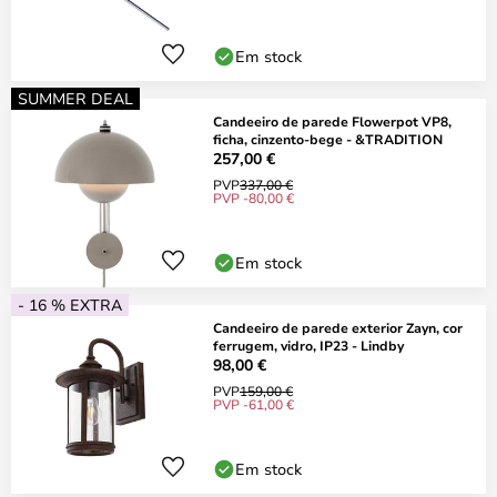
Em stock
SUMMER DEAL
Candeeiro de parede Flowerpot VP8,
ficha, cinzento-bege - &TRADITION
257,00 €
PVP
337,00 €
PVP -80,00 €
Em stock
- 16 % EXTRA
Candeeiro de parede exterior Zayn, cor
ferrugem, vidro, IP23 - Lindby
98,00 €
PVP
159,00 €
PVP -61,00 €
Em stock