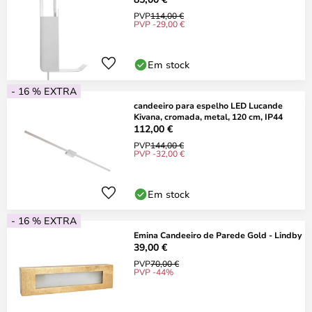
PVP
114,00 €
PVP -29,00 €
Em stock
- 16 % EXTRA
candeeiro para espelho LED Lucande
Kivana, cromada, metal, 120 cm, IP44
112,00 €
PVP
144,00 €
PVP -32,00 €
Em stock
- 16 % EXTRA
Emina Candeeiro de Parede Gold - Lindby
39,00 €
PVP
70,00 €
PVP -44%