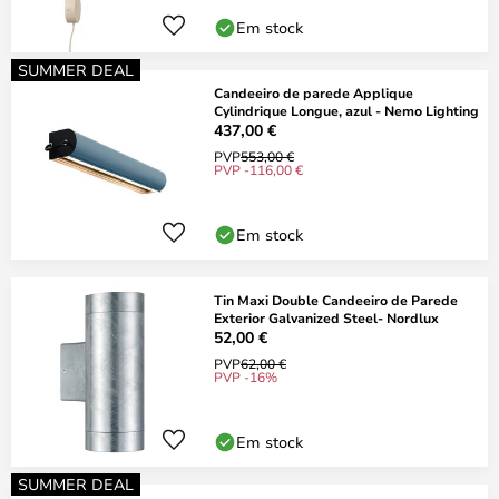
Em stock
SUMMER DEAL
Candeeiro de parede Applique
Cylindrique Longue, azul - Nemo Lighting
437,00 €
PVP
553,00 €
PVP -116,00 €
Em stock
Tin Maxi Double Candeeiro de Parede
Exterior Galvanized Steel- Nordlux
52,00 €
PVP
62,00 €
PVP -16%
Em stock
SUMMER DEAL