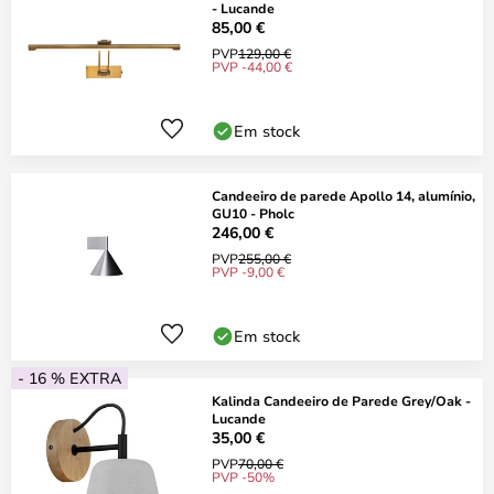
- Lucande
85,00 €
PVP
129,00 €
PVP -44,00 €
Em stock
Candeeiro de parede Apollo 14, alumínio,
GU10 - Pholc
246,00 €
PVP
255,00 €
PVP -9,00 €
Em stock
- 16 % EXTRA
Kalinda Candeeiro de Parede Grey/Oak -
Lucande
35,00 €
PVP
70,00 €
PVP -50%