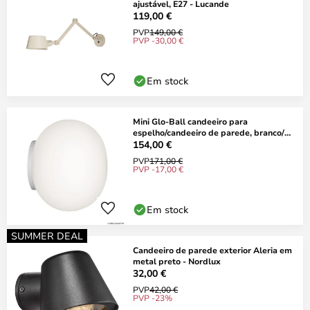
ajustável, E27 - Lucande
119,00 €
PVP
149,00 €
PVP -30,00 €
Em stock
Mini Glo-Ball candeeiro para
espelho/candeeiro de parede, branco/
ópico - FLOS
154,00 €
PVP
171,00 €
PVP -17,00 €
Em stock
SUMMER DEAL
Candeeiro de parede exterior Aleria em
metal preto - Nordlux
32,00 €
PVP
42,00 €
PVP -23%