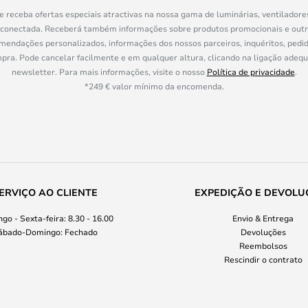
e receba ofertas especiais atractivas na nossa gama de luminárias, ventiladore
 conectada. Receberá também informações sobre produtos promocionais e out
mendações personalizados, informações dos nossos parceiros, inquéritos, pedid
a. Pode cancelar facilmente e em qualquer altura, clicando na ligação adeq
newsletter. Para mais informações, visite o nosso
Política de privacidade
.
*249 € valor mínimo da encomenda.
ERVIÇO AO CLIENTE
EXPEDIÇÃO E DEVOLU
go - Sexta-feira: 8.30 - 16.00
Envio & Entrega
ábado-Domingo: Fechado
Devoluções
Reembolsos
Rescindir o contrato