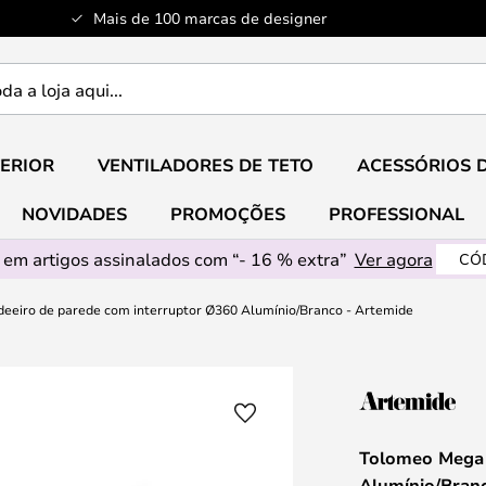
Mais de 100 marcas de designer
ERIOR
VENTILADORES DE TETO
ACESSÓRIOS 
NOVIDADES
PROMOÇÕES
PROFESSIONAL
em artigos assinalados com “- 16 % extra”
Ver agora
CÓ
eiro de parede com interruptor Ø360 Alumínio/Branco - Artemide
Tolomeo Mega 
Alumínio/Bran