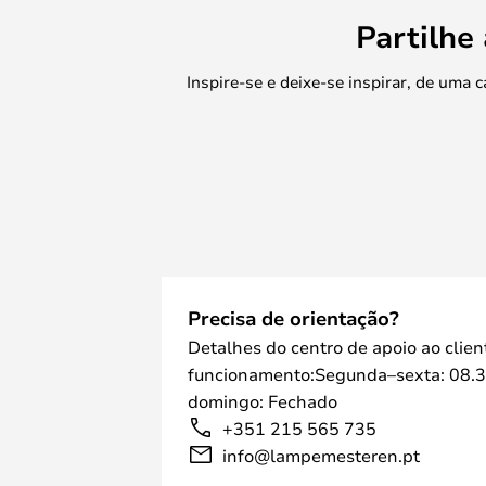
A série inclui vários tamanhos de
Partilhe
suspensos, candeeiros de parede, 
de pé.
Inspire-se e deixe-se inspirar, de uma
A Artemide tem uma vasta gama de
de entrega destes candeeiros excl
uma vez que pode ser difícil ter t
Precisa de orientação?
Detalhes do centro de apoio ao clien
funcionamento:Segunda–sexta: 08.3
domingo: Fechado
+351 215 565 735
info@lampemesteren.pt