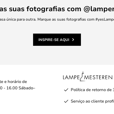
 candeeiros de mesa, candeeiros
 as suas fotografias com @lamp
candeeiros de teto e candeeiros
 casa única para outra. Marque as suas fotografias com #yesLamp
 candeeiros, pelo que o prazo
usivos pode ir até 2-3 semanas,
odos os modelos em stock.
INSPIRE-SE AQUI
te e horário de
0 - 16.00 Sábado–
Política de retorno de 
Serviço ao cliente prof