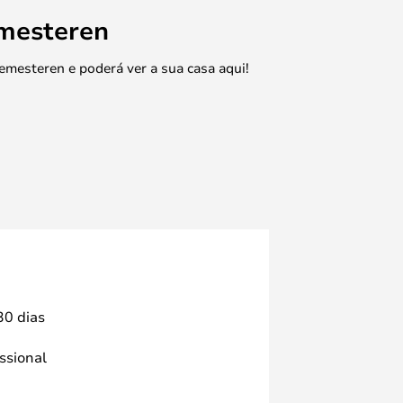
emesteren
emesteren e poderá ver a sua casa aqui!
30 dias
issional