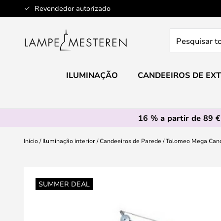
Ir
Revendedor autorizado
para
o
Pesquisar
Conteúdo
toda
a
loja
ILUMINAÇÃO
CANDEEIROS DE EXT
aqui...
16 % a partir de 89 €
Início
Iluminação interior
Candeeiros de Parede
Tolomeo Mega Cande
Saltar
para
SUMMER DEAL
o
final