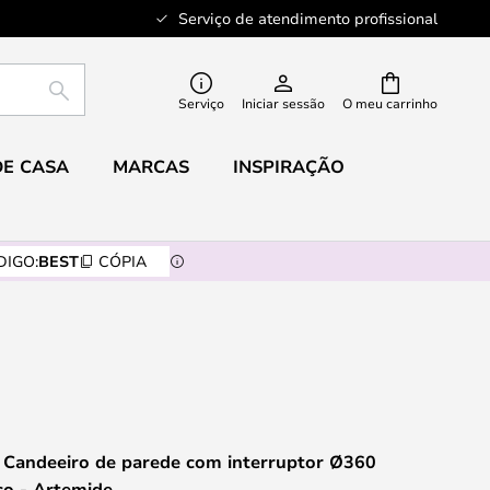
Serviço de atendimento profissional
PESQUISAR
Serviço
Iniciar sessão
O meu carrinho
DE CASA
MARCAS
INSPIRAÇÃO
DIGO:
BEST
CÓPIA
Candeeiro de parede com interruptor Ø360
co - Artemide