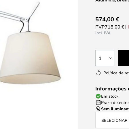
574,00 €
PVP
718,00 €
incl. IVA
1
Política de r
Informações 
Em stock
Prazo de entreg
Sem iluminan
SELECIONAR 