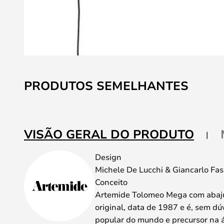
Saltar
para
PRODUTOS SEMELHANTES
o
início
da
Galeria
VISÃO GERAL DO PRODUTO
de
imagens
Design
Michele De Lucchi & Giancarlo Fas
Conceito
Artemide Tolomeo Mega com abaju
original, data de 1987 e é, sem dú
popular do mundo e precursor na 