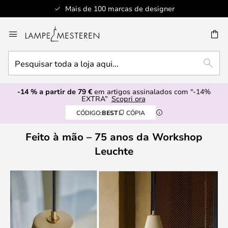
Mais de 100 marcas de designer
Ir
para
UISAR
o
Pesquisar
Conteúdo
PESQ
toda
a
-14 % a partir de 79 €
em artigos assinalados com “-14%
loja
EXTRA”
Scopri ora
aqui...
CÓDIGO:
BEST
CÓPIA
Feito à mão – 75 anos da Workshop
Leuchte