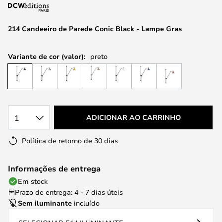
da
Galeria
de
214 Candeeiro de Parede Conic Black - Lampe Gras
imagens
Variante de cor (valor):
preto
1
ADICIONAR AO CARRINHO
Política de retorno de 30 dias
Informações de entrega
Em stock
Prazo de entrega: 4 - 7 dias úteis
Sem iluminante
incluído