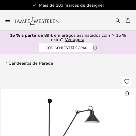
Mais de 100 marcas de designer
Ir
para
UISAR
o
16 % a partir de 89 €
em artigos assinalados com “- 16 %
Conteúdo
extra”
Ver agora
CÓDIGO:
BEST
CÓPIA
Candeeiros de Parede
Saltar
para
o
final
da
Galeria
de
imagens