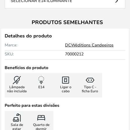
SELECIONAR E14 ILUMINANTE
PRODUTOS SEMELHANTES
Detalhes do produto
Marca:
DCWéditions Candeeiros
SKU:
70000212
Benefícios do produto
Lâmpada
E14
Ligar o
Tipo C -
não incluída
cabo
ficha Euro
Perfeito para estas divisões
Sala de
Quarto de
estar
dormir