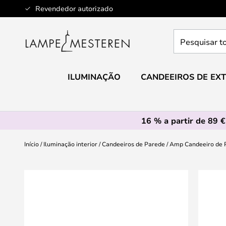
Ir
Revendedor autorizado
para
o
Pesquisar
Conteúdo
toda
a
loja
ILUMINAÇÃO
CANDEEIROS DE EXT
aqui...
16 % a partir de 89 €
Início
Iluminação interior
Candeeiros de Parede
Amp Candeeiro de 
Saltar
para
o
final