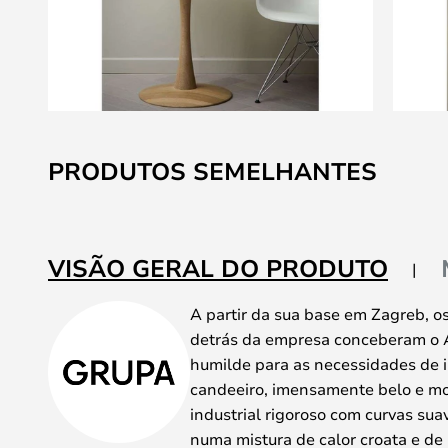
Saltar
para
PRODUTOS SEMELHANTES
o
início
da
Galeria
VISÃO GERAL DO PRODUTO
de
imagens
A partir da sua base em Zagreb, os
detrás da empresa conceberam o 
humilde para as necessidades de i
candeeiro, imensamente belo e m
industrial rigoroso com curvas su
numa mistura de calor croata e d