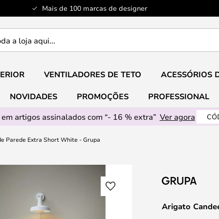
Mais de 100 marcas de designer
ERIOR
VENTILADORES DE TETO
ACESSÓRIOS 
NOVIDADES
PROMOÇÕES
PROFESSIONAL
em artigos assinalados com “- 16 % extra”
Ver agora
CÓ
de Parede Extra Short White - Grupa
Arigato Candee