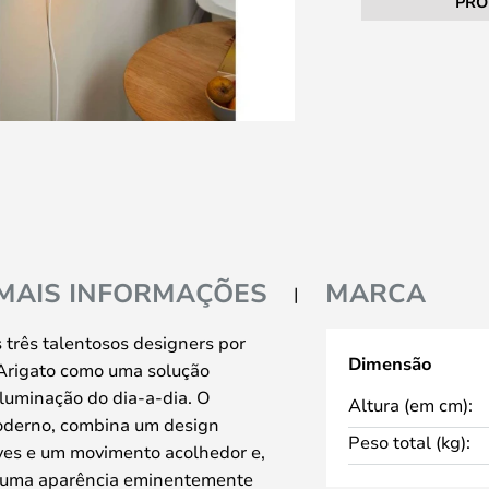
PRO
MAIS INFORMAÇÕES
MARCA
 três talentosos designers por
Dimensão
Arigato como uma solução
luminação do dia-a-dia. O
Altura (em cm):
oderno, combina um design
Peso total (kg):
aves e um movimento acolhedor e,
e uma aparência eminentemente