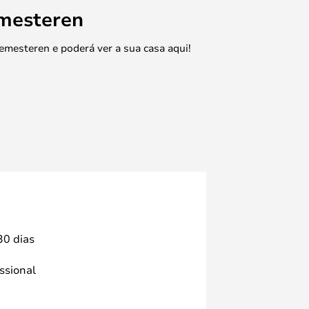
emesteren
emesteren e poderá ver a sua casa aqui!
30 dias
issional