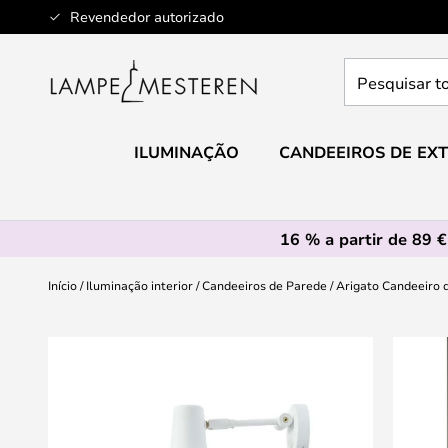
Ir
Revendedor autorizado
para
o
Pesquisar
Conteúdo
toda
a
loja
ILUMINAÇÃO
CANDEEIROS DE EXT
aqui...
16 % a partir de 89 €
Início
Iluminação interior
Candeeiros de Parede
Arigato Candeeiro 
Saltar
para
o
final