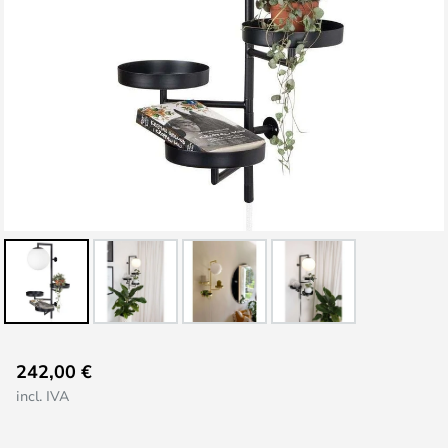
Saltar
242,00 €
para
incl. IVA
o
início