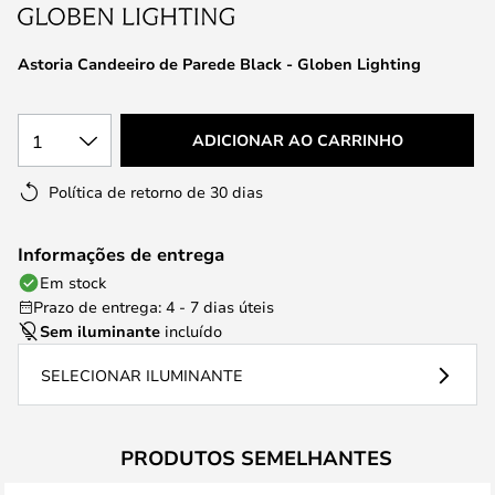
da
Galeria
de
Astoria Candeeiro de Parede Black - Globen Lighting
imagens
1
ADICIONAR AO CARRINHO
Política de retorno de 30 dias
Informações de entrega
Em stock
Prazo de entrega: 4 - 7 dias úteis
Sem iluminante
incluído
SELECIONAR ILUMINANTE
PRODUTOS SEMELHANTES