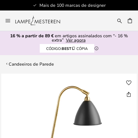
Mais de 100 marcas de designer
Ir
para
UISAR
o
16 % a partir de 89 €
em artigos assinalados com “- 16 %
Conteúdo
extra”
Ver agora
CÓDIGO:
BEST
CÓPIA
Candeeiros de Parede
Saltar
para
o
final
da
Galeria
de
imagens