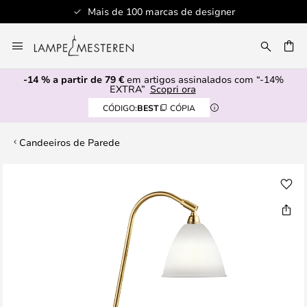
Mais de 100 marcas de designer
Ir
para
UISAR
o
-14 % a partir de 79 €
em artigos assinalados com “-14%
Conteúdo
EXTRA”
Scopri ora
CÓDIGO:
BEST
CÓPIA
Candeeiros de Parede
Saltar
para
o
final
da
Galeria
de
imagens