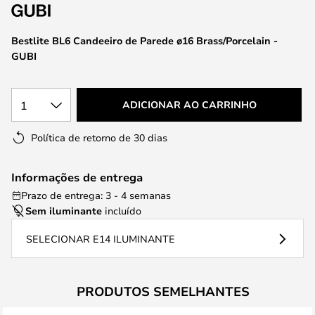
da
Galeria
de
Bestlite BL6 Candeeiro de Parede ø16 Brass/Porcelain -
imagens
GUBI
1
ADICIONAR AO CARRINHO
Política de retorno de 30 dias
Informações de entrega
Prazo de entrega: 3 - 4 semanas
Sem iluminante
incluído
SELECIONAR E14 ILUMINANTE
PRODUTOS SEMELHANTES