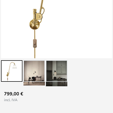
Saltar
799,00 €
para
incl. IVA
o
início