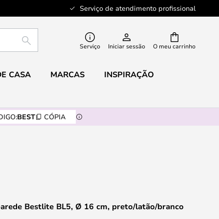
Serviço de atendimento profissional
PESQUISAR
Serviço
Iniciar sessão
O meu carrinho
DE CASA
MARCAS
INSPIRAÇÃO
DIGO:
BEST
CÓPIA
arede Bestlite BL5, Ø 16 cm, preto/latão/branco