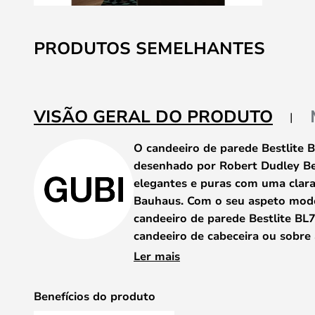
Saltar
para
PRODUTOS SEMELHANTES
o
início
da
Galeria
VISÃO GERAL DO PRODUTO
de
imagens
O candeeiro de parede Bestlite 
desenhado por Robert Dudley Be
elegantes e puras com uma clara
Bauhaus. Com o seu aspeto mode
candeeiro de parede Bestlite BL7
candeeiro de cabeceira ou sobre
sozinho ou combine-o em pares p
Ler mais
iluminação expressiva.
Os candeeiros Bestlite foram utili
Benefícios do produto
departamento de engenharia da Ro