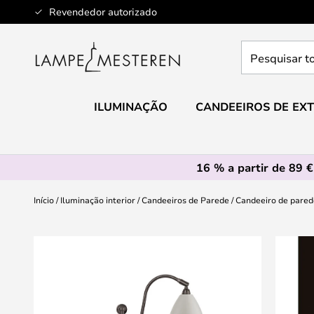
Ir
Revendedor autorizado
para
o
Pesquisar
Conteúdo
toda
a
loja
ILUMINAÇÃO
CANDEEIROS DE EXT
aqui...
16 % a partir de 89 €
Início
Iluminação interior
Candeeiros de Parede
Candeeiro de parede
Saltar
para
o
final