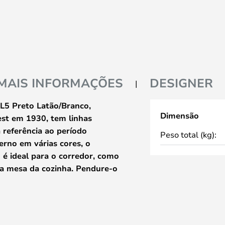
MAIS INFORMAÇÕES
DESIGNER
BL5 Preto Latão/Branco,
Dimensão
st em 1930, tem linhas
 referência ao período
Peso total (kg):
rno em várias cores, o
 é ideal para o corredor, como
 a mesa da cozinha. Pendure-o
ara criar uma fonte de
zados pela primeira vez no
yal Air Force devido à sua