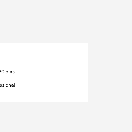
30 dias
issional