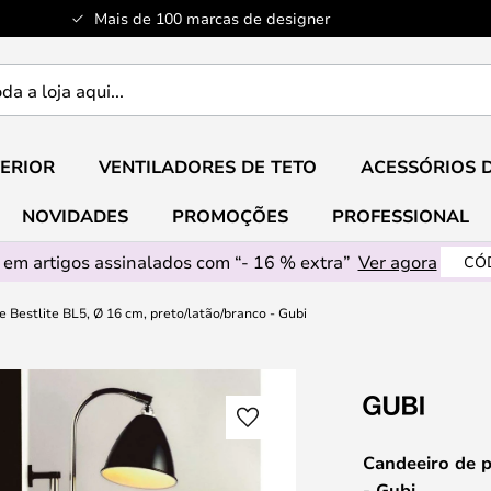
Mais de 100 marcas de designer
ERIOR
VENTILADORES DE TETO
ACESSÓRIOS 
NOVIDADES
PROMOÇÕES
PROFESSIONAL
em artigos assinalados com “- 16 % extra”
Ver agora
CÓ
 Bestlite BL5, Ø 16 cm, preto/latão/branco - Gubi
Candeeiro de p
- Gubi