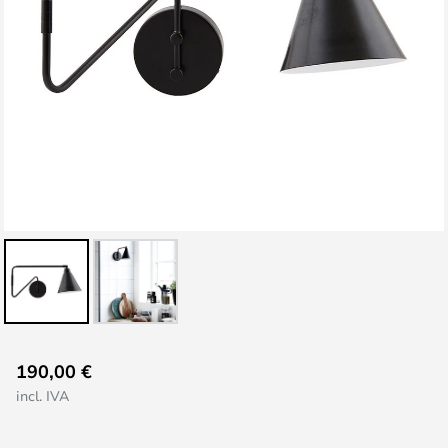
Saltar
190,00 €
para
incl. IVA
o
início