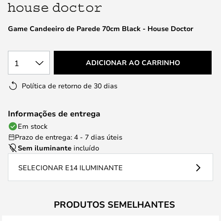
da
Galeria
de
Game Candeeiro de Parede 70cm Black - House Doctor
imagens
1
ADICIONAR AO CARRINHO
Política de retorno de 30 dias
Informações de entrega
Em stock
Prazo de entrega: 4 - 7 dias úteis
Sem iluminante
incluído
SELECIONAR E14 ILUMINANTE
PRODUTOS SEMELHANTES