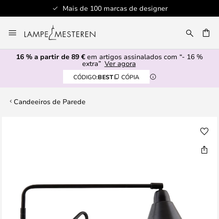
Mais de 100 marcas de designer
Ir
para
UISAR
o
16 % a partir de 89 €
em artigos assinalados com “- 16 %
Conteúdo
extra”
Ver agora
CÓDIGO:
BEST
CÓPIA
Candeeiros de Parede
Saltar
para
o
final
da
Galeria
de
imagens