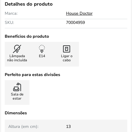
Detalhes do produto
Marca:
House Doctor
SKU:
70004959
Benefícios do produto
Lâmpada
E14
Ligar o
não incluída
cabo
Perfeito para estas divisões
Sala de
estar
Dimensões
Altura (em cm):
13