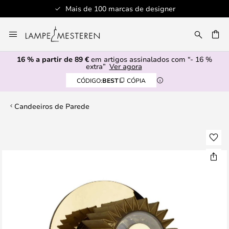
Mais de 100 marcas de designer
Ir
para
UISAR
o
16 % a partir de 89 €
em artigos assinalados com “- 16 %
Conteúdo
extra”
Ver agora
CÓDIGO:
BEST
CÓPIA
Candeeiros de Parede
Saltar
para
o
final
da
Galeria
de
imagens