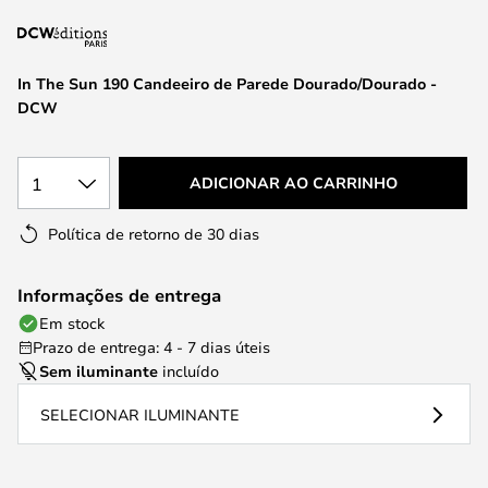
da
Galeria
de
In The Sun 190 Candeeiro de Parede Dourado/Dourado -
imagens
DCW
1
ADICIONAR AO CARRINHO
Política de retorno de 30 dias
Informações de entrega
Em stock
Prazo de entrega: 4 - 7 dias úteis
Sem iluminante
incluído
SELECIONAR ILUMINANTE