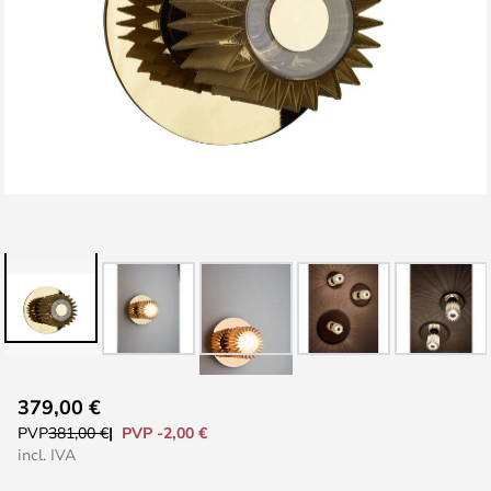
Saltar
379,00 €
para
PVP -2,00 €
PVP
381,00 €
o
incl. IVA
início