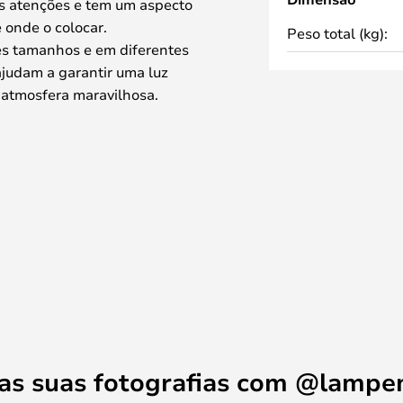
as atenções e tem um aspecto
 onde o colocar.
Peso total (kg):
ês tamanhos e em diferentes
judam a garantir uma luz
a atmosfera maravilhosa.
ão Dufour no Palácio de
e Gaëlle Lauriot-Prévost criaram
menagem ao Rei Sol e à forma
rar o sol.
 sua casa, In The Sun é a escolha
 as suas fotografias com @lamp