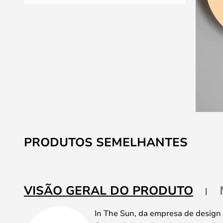
Saltar
para
PRODUTOS SEMELHANTES
o
início
da
Galeria
VISÃO GERAL DO PRODUTO
de
imagens
In The Sun, da empresa de design