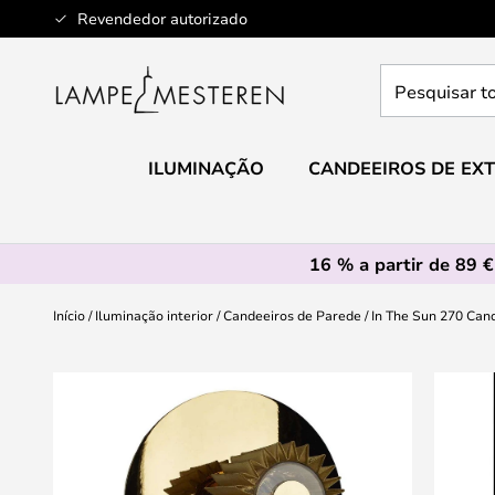
Ir
Revendedor autorizado
para
o
Pesquisar
Conteúdo
toda
a
loja
ILUMINAÇÃO
CANDEEIROS DE EXT
aqui...
16 % a partir de 89 €
Início
Iluminação interior
Candeeiros de Parede
In The Sun 270 Ca
Saltar
para
o
final