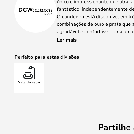
único e impressionante que atrai 
fantástico, independentemente de
O candeeiro está disponível em tr
combinações de ouro e prata que a
agradável e confortável - cria um
Foi durante a renovação do Pavilh
Ler mais
Versalhes que Dominique Perrault 
o conceito. O candeeiro é uma ho
Perfeito para estas divisões
como os humanos costumavam vene
Se quiser um toque extra de sol na
perfeita para si.
Sala de estar
Partilhe