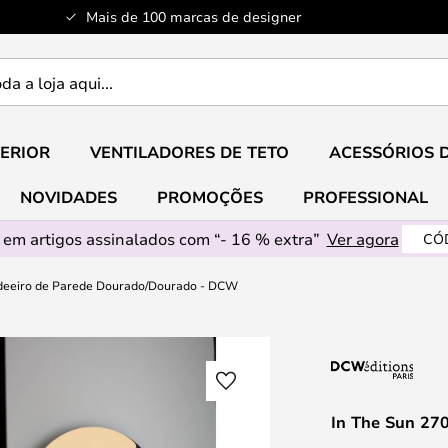
Mais de 100 marcas de designer
ERIOR
VENTILADORES DE TETO
ACESSÓRIOS 
NOVIDADES
PROMOÇÕES
PROFESSIONAL
em artigos assinalados com “- 16 % extra”
Ver agora
CÓ
ndeeiro de Parede Dourado/Dourado - DCW
In The Sun 27