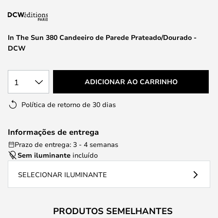
da
Galeria
de
In The Sun 380 Candeeiro de Parede Prateado/Dourado -
imagens
DCW
1
ADICIONAR AO CARRINHO
Política de retorno de 30 dias
Informações de entrega
Prazo de entrega: 3 - 4 semanas
Sem iluminante
incluído
SELECIONAR ILUMINANTE
PRODUTOS SEMELHANTES