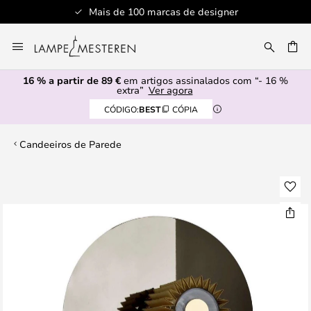
Mais de 100 marcas de designer
Ir
para
UISAR
o
16 % a partir de 89 €
em artigos assinalados com “- 16 %
Conteúdo
extra”
Ver agora
CÓDIGO:
BEST
CÓPIA
Candeeiros de Parede
Saltar
para
o
final
da
Galeria
de
imagens