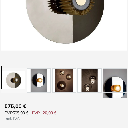
Saltar
575,00 €
para
PVP -20,00 €
PVP
595,00 €
o
incl. IVA
início