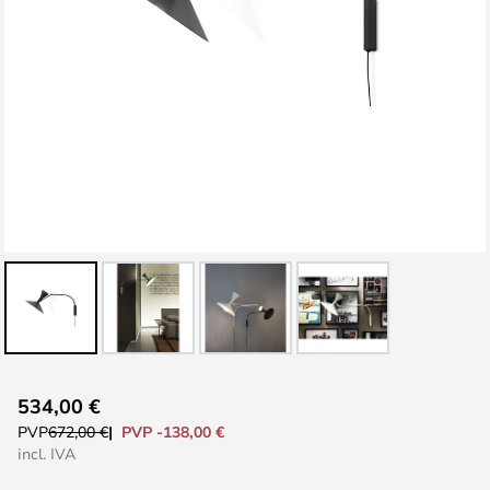
Saltar
534,00 €
para
PVP -138,00 €
PVP
672,00 €
o
incl. IVA
início