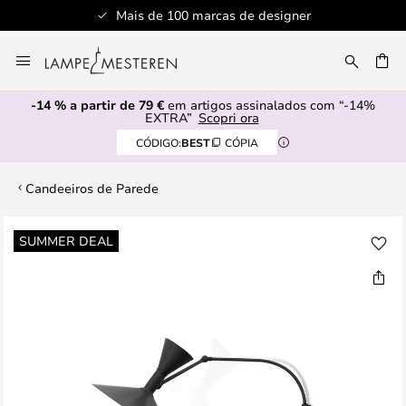
Mais de 100 marcas de designer
Ir
para
UISAR
o
-14 % a partir de 79 €
em artigos assinalados com “-14%
Conteúdo
EXTRA”
Scopri ora
CÓDIGO:
BEST
CÓPIA
Candeeiros de Parede
Saltar
SUMMER DEAL
para
o
final
da
Galeria
de
imagens