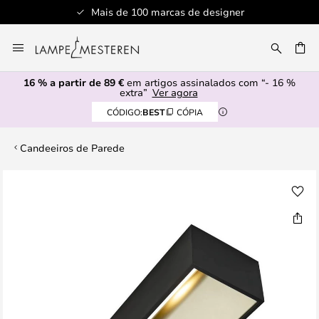
Mais de 100 marcas de designer
Ir
para
UISAR
o
16 % a partir de 89 €
em artigos assinalados com “- 16 %
Conteúdo
extra”
Ver agora
CÓDIGO:
BEST
CÓPIA
Candeeiros de Parede
Saltar
para
o
final
da
Galeria
de
imagens