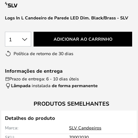
da
Galeria
de
Logs In L Candeeiro de Parede LED Dim. Black/Brass - SLV
imagens
1
ADICIONAR AO CARRINHO
Política de retorno de 30 dias
Informações de entrega
Prazo de entrega: 6 - 10 dias úteis
Lâmpada
instalada
de forma permanente
PRODUTOS SEMELHANTES
Detalhes do produto
Marca:
SLV Candeeiros
SKU:
70002030