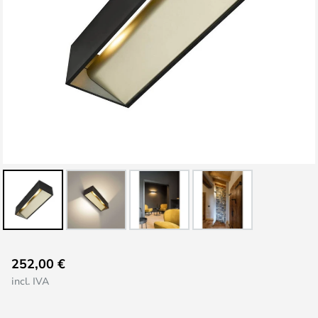
Saltar
252,00 €
para
incl. IVA
o
início