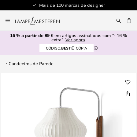
Mais de 100 marcas de designer
Ir
para
UISAR
o
16 % a partir de 89 €
em artigos assinalados com “- 16 %
Conteúdo
extra”
Ver agora
CÓDIGO:
BEST
CÓPIA
Candeeiros de Parede
Saltar
para
o
final
da
Galeria
de
imagens