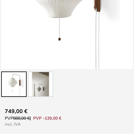
Saltar
749,00 €
para
PVP -139,00 €
PVP
888,00 €
o
incl. IVA
início